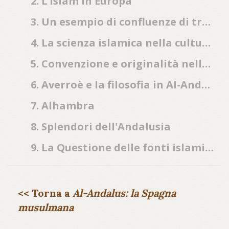
2. L’Islam in Europa
3. Un esempio di confluenze di tre fedi e tre culture
4. La scienza islamica nella cultura medioevale
5. Convenzione e originalità nella poesia di al-Andalus
6. Averroè e la filosofia in Al-Andalus
7. Alhambra
8. Splendori dell'Andalusia
9. La Questione delle fonti islamiche della Divina Commedia
<< Torna a
Al-Andalus: la Spagna
musulmana