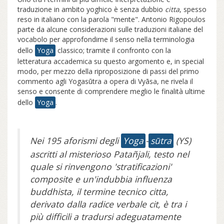
traduzione in ambito yoghico è senza dubbio
citta
, spesso
reso in italiano con la parola "mente". Antonio Rigopoulos
parte da alcune considerazioni sulle traduzioni italiane del
vocabolo per approfondirne il senso nella terminologia
dello
Yoga
classico; tramite il confronto con la
letteratura accademica su questo argomento e, in special
modo, per mezzo della riproposizione di passi del primo
commento agli Yogasūtra a opera di Vyāsa, ne rivela il
senso e consente di comprendere meglio le finalità ultime
dello
Yoga
.
Nei 195 aforismi degli
Yoga
-
sūtra
(YS)
ascritti al misterioso Patañjali, testo nel
quale si rinvengono 'stratificazioni'
composite e un'indubbia influenza
buddhista, il termine tecnico citta,
derivato dalla radice verbale cit, è tra i
più difficili a tradursi adeguatamente