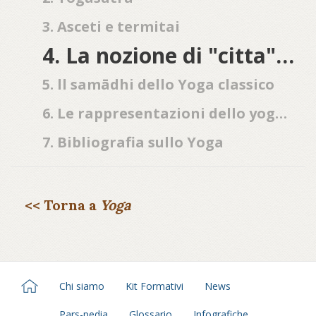
3. Asceti e termitai
4. La nozione di "citta" nello Yoga classico
5. ll samādhi dello Yoga classico
6. Le rappresentazioni dello yoga nell'arte
7. Bibliografia sullo Yoga
<< Torna a
Yoga
Chi siamo
Kit Formativi
News
Pars-pedia
Glossario
Infografiche