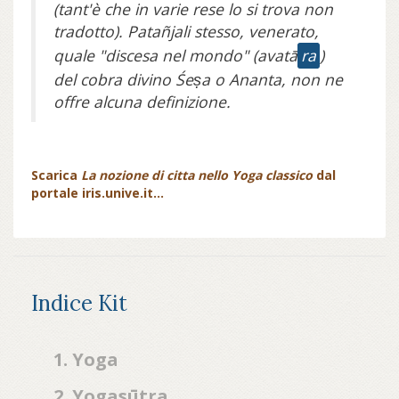
(tant'è che in varie rese lo si trova non
tradotto). Patañjali stesso, venerato,
quale "discesa nel mondo" (avatā
ra
)
del cobra divino Śeṣa o Ananta, non ne
offre alcuna definizione.
Scarica
La nozione di citta nello Yoga classico
dal
portale iris.unive.it...
Indice Kit
1. Yoga
2. Yogasūtra