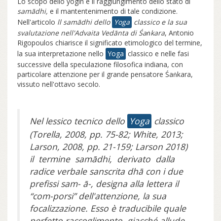
Lo scopo dello yogin è il raggiungimento dello stato di
samādhi,
e il mantentenimento di tale condizione.
Nell'articolo
ll
samādhi dello
Yoga
classico e la sua
svalutazione nell'Advaita
Vedānta di
Śaṅkara
, Antonio
Rigopoulos chiarisce il significato etimologico del termine,
la sua interpretazione nello
Yoga
classico e nelle fasi
successive della speculazione filosofica indiana, con
particolare attenzione per il grande pensatore Śaṅkara,
vissuto nell'ottavo secolo.
Nel lessico tecnico dello
Yoga
classico
(Torella, 2008, pp. 75-82; White, 2013;
Larson, 2008, pp. 21-159; Larson 2018)
il termine samādhi, derivato dalla
radice verbale sanscrita dhā con i due
prefissi sam- ā-, designa alla lettera il
“com-porsi” dell'attenzione, la sua
focalizzazione. Esso è traducibile quale
perfetto raccoglimento, giacché allude