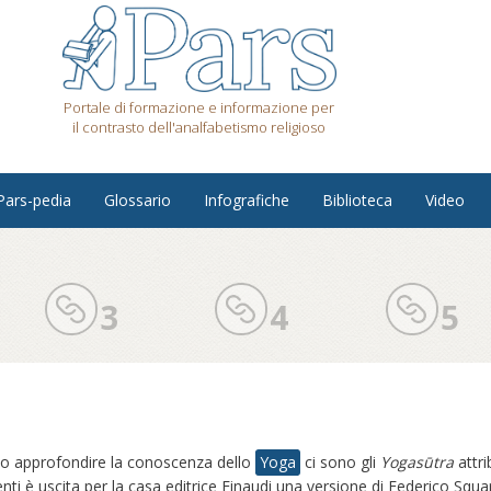
Portale di formazione e informazione per
il contrasto dell'analfabetismo religioso
Pars-pedia
Glossario
Infografiche
Biblioteca
Video
3
4
5
iono approfondire la conoscenza dello
Yoga
ci sono gli
Yogasūtra
attri
ti è uscita per la casa editrice Einaudi una versione di Federico Squarc