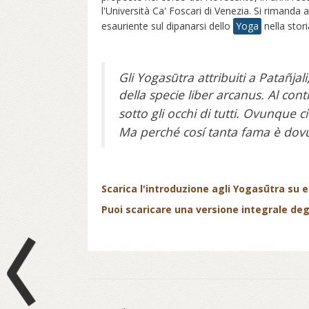
l'Università Ca' Foscari di Venezia. Si rimanda a
esauriente sul dipanarsi dello
Yoga
nella stor
Gli Yogasūtra attribuiti a Patañjal
della specie liber arcanus. Al con
sotto gli occhi di tutti. Ovunque ci
Ma perché cosí tanta fama è dovu
Scarica l'introduzione agli Yogasūtra su ei
Puoi scaricare una versione integrale degli
Prev