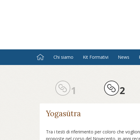
Salta
al
contenuto
principale
Chi siamo
Kit Formativi
News
1
2
Yogasūtra
Tra i testi di riferimento per coloro che vogl
proposte nel corso del Novecento, in anni recen