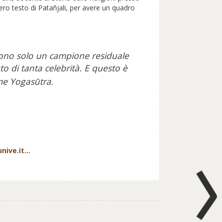
ntero testo di Patañjali, per avere un quadro
on sono solo un campione residuale
o di tanta celebrità. E questo è
ome Yogasūtra.
ive.it...