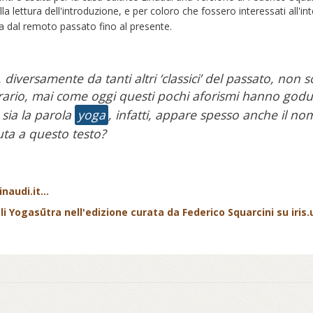
lla lettura dell'introduzione, e per coloro che fossero interessati all'i
ia dal remoto passato fino al presente.
i, diversamente da tanti altri ‘classici’ del passato, n
trario, mai come oggi questi pochi aforismi hanno godut
 sia la parola
yoga
, infatti, appare spesso anche il n
ta a questo testo?
naudi.it...
 Yogasūtra nell'edizione curata da Federico Squarcini su iris.un