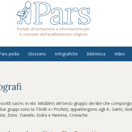
Portale di formazione e informazione per
il contrasto dell'analfabetismo religioso
Pars-pedia
Glossario
Infografiche
Biblioteca
Video
ografi
critti sacri»; in ebr. kĕtūbīm) del terzo gruppo dei libri che compon
ri due gruppi sono la Tōrāh e i Profeti); appartengono agli A.: Salmi, Gi
ste, Ester, Daniele, Esdra e Neemia, Cronache.