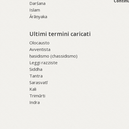
Continu
Darśana
Islam
Ārāṇyaka
Ultimi termini caricati
Olocausto
Avventista
ḥasidismo (chassidismo)
Leggi razziste
Siddha
Tantra
Sarasvatī
Kali
Trimūrti
Indra