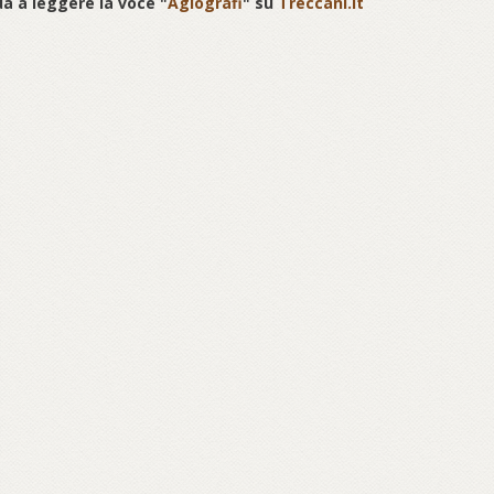
a a leggere la voce "
Agiografi
" su
Treccani.it