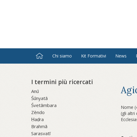
Salta
al
contenuto
principale
Chi siamo
Kit Formativi
News
I termini più ricercati
Agi
Anū
Śūnyatā
Śvetāmbara
Nome («s
Zèndo
(gli alt
Ḥaḍra
Ecclesia
Brahmā
Sarasvatī