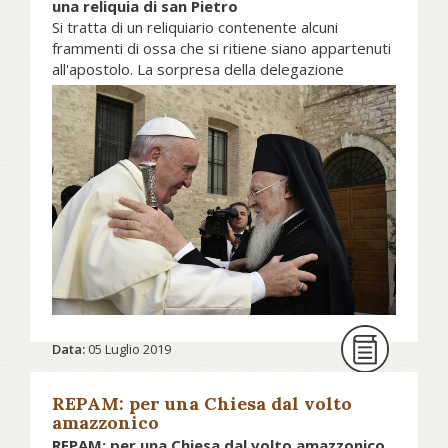
una reliquia di san Pietro
Si tratta di un reliquiario contenente alcuni
frammenti di ossa che si ritiene siano appartenuti
all'apostolo. La sorpresa della delegazione
ortodossa a Roma. La commozione del patriarca
ecumenico.
Leggi i particolari della notizia su
avvenire.it...
Data:
05 Luglio 2019
REPAM: per una Chiesa dal volto
amazzonico
REPAM: per una Chiesa dal volto amazzonico