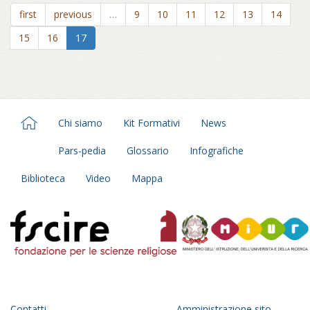
first
previous
…
9
10
11
12
13
14
15
16
17
Chi siamo
Kit Formativi
News
Pars-pedia
Glossario
Infografiche
Biblioteca
Video
Mappa
Contatti
Amministrazione sito