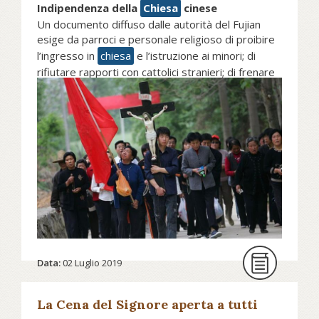
Indipendenza della
Chiesa
cinese
Un documento diffuso dalle autorità del Fujian
esige da parroci e personale religioso di proibire
l’ingresso in
chiesa
e l’istruzione ai minori; di
rifiutare rapporti con cattolici stranieri; di frenare
ogni slancio di evangelizzazione. Intanto il "Global
Times" esalta la Mostra dei Musei vaticani e
alcune conferenze su “papa Francesco” e sulla
“amicizia” fra Cina e Vaticano. Per Pechino gli
accordi con la Santa Sede vanno in parallelo con il
soffocamento della
Chiesa
.
Continua a leggere l'articolo di Bernardo
Cervellera su asianews.it...
Per saperne di più sulla Mostra dei Musei
vaticani...
Data:
02 Luglio 2019
La Cena del Signore aperta a tutti