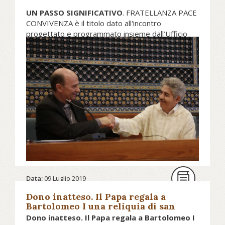
UN PASSO SIGNIFICATIVO
. FRATELLANZA PACE
CONVIVENZA è il titolo dato all'incontro
progettato e programmato insieme dall’Ufficio
Nazionale per l’
Ecumenismo
e il Dialogo
Interreligioso della CEI (
UNEDI
), dal Centro
Islamico Culturale d’Italia (
CICI
), dalla Conferenza
Islamica Italiana (
CII
), dalla Comunità Religiosa
Islamica (
COREIS
) e dall’Unione delle Comunità e
Organizzazioni Islamiche in Italia (
UCOII
).
Scopri gli esiti dell'incontro...
Data:
09 Luglio 2019
Dono inatteso. Il Papa regala a
Bartolomeo I una reliquia di san
Pietro
Dono inatteso. Il Papa regala a Bartolomeo I