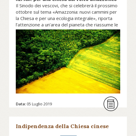
Il Sinodo dei vescovi, che si celebrerà il prossimo
ottobre sul tema «Amazzonia: nuovi cammini per
la Chiesa e per una ecologia integrale», riporta
l’attenzione a un’area del pianeta che riassume le
problematiche ecologiche note al grande pubblico:
il valore della biodiversità, i diritti dei popoli
indigeni, gli effetti dei meccanismi economici
globali e il ruolo degli attori internazionali.
Prosegui la lettura su aggiornamentisociali.it
Data:
05 Luglio 2019
Indipendenza della Chiesa cinese