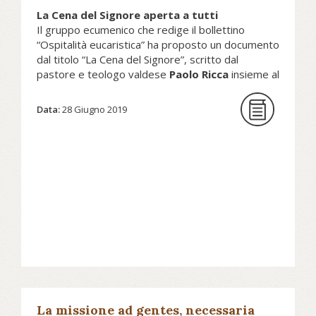
La Cena del Signore aperta a tutti
Il gruppo ecumenico che redige il bollettino
“Ospitalità eucaristica” ha proposto un documento
dal titolo “La Cena del Signore”, scritto dal
pastore e teologo valdese
Paolo Ricca
insieme al
sacerdote e teologo cattolico
Giovanni Cereti
,
per definire i punti di essenziale convergenza
Data:
28 Giugno 2019
riguardo alla Cena del Signore.
Leggi la notizia sul sito dell'Agenzia stampa
della Federazione delle chiese evangeliche in
Italia nev.it....
La missione ad gentes, necessaria