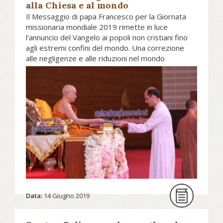
alla Chiesa e al mondo
Il Messaggio di papa Francesco per la Giornata
missionaria mondiale 2019 rimette in luce
l’annuncio del Vangelo ai popoli non cristiani fino
agli estremi confini del mondo. Una correzione
alle negligenze e alle riduzioni nel mondo
ecclesiale e alle manipolazioni e ai relativismi della
società contemporanea. La missione non è solo
“dialogo” e “amicizia”. “Il dilagante secolarismo…
impedisce ogni autentica fraternità universale”.
Leggi il commento alle parole di papa
Francesco sul sito asianews.it
Data:
14 Giugno 2019