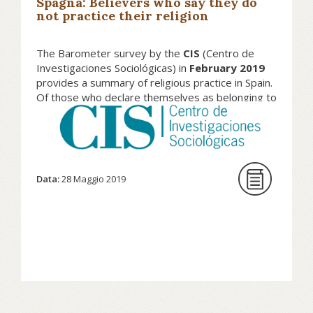
Spagna: Believers who say they do
not practice their religion
The Barometer survey by the
CIS
(Centro de
Investigaciones Sociológicas) in
February 2019
provides a summary of religious practice in Spain.
Of those who declare themselves as belonging to
a religion, 62.1% never engage in religious
practice (59.4% in 2011), 20.3% of the sample
practice occasionally (23.8% in 2011) and 13.4%
regularly.
Data:
28 Maggio 2019
Continua a leggere su Eurel.info...