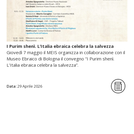
I Purim shenì. L’Italia ebraica celebra la salvezza
Giovedì 7 maggio il MEIS organizza in collaborazione con il
Museo Ebraico di Bologna il convegno “I Purim shenì.
L’Italia ebraica celebra la salvezza”.
Data:
La giornata di studi intende per la prima
29 Aprile 2026
volta indagare origine, circostanze storiche
e riti delle festività minori istituite in tutte le
epoche per celebrare lo scampato pericolo
da situazioni minacciose per la vita delle
comunità ebraiche in Italia.