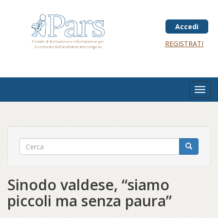
Salta
al
contenuto
Accedi
principale
Portale di formazione e informazione per
REGISTRATI
il contrasto dell'analfabetismo religioso
Toggl
navig
Sinodo valdese, “siamo
piccoli ma senza paura”