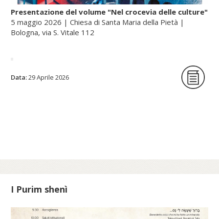
Presentazione del volume "Nel crocevia delle culture"
5 maggio 2026 | Chiesa di Santa Maria della Pietà |
Bologna, via S. Vitale 112
La Fondazione per le scienze religiose è
Data:
29 Aprile 2026
lieta di ospitare la presentazione del
volume Nel crocevia delle culture. Parole
per pensieri che orientano di Nunzio
Galantino, vescovo emerito di Cassano
all’Jonio e presidente emerito
dell’Amministrazione del patrimonio della
Sede Apostolica, e pubblicato dal Sole 24
Ore (2025).
I Purim shenì
Scopri di più su fscire.it...