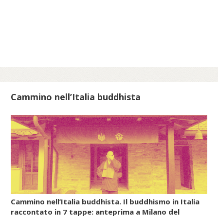
nipponico attraverso la Corea poco prima e
durante l’epoca di Nara (710-794).
Invece, il Daoismo più organizzato, quello
filosofico, che in Cina aveva dato origine a
numerose sette e scuole, non riuscì a
filtrare attraverso le strette maglie del
Confucianesimo e, soprattutto, del
Buddhismo, che stava diventando la
Cammino nell’Italia buddhista
religione di stato giapponese. Così, in un
primo periodo, in Giappone, con le
pratiche e i culti popolari del Daoismo si
diffusero anche gli insegnamenti della
farmacologia esoterica e dell’alchimia
(renkin, cioè «raffinare/sublimare l’oro», e
rentan, ossia «raffinare/sublimare il
mercurio»).
Cammino nell’Italia buddhista. Il buddhismo in Italia
raccontato in 7 tappe: anteprima a Milano del