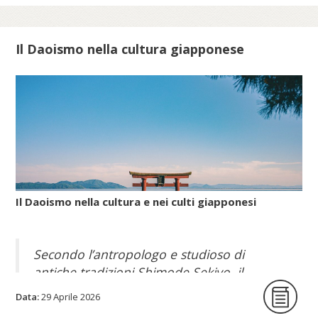
Scopri di più su meis.museum...
Il Daoismo nella cultura giapponese
Il Daoismo nella cultura e nei culti giapponesi
Secondo l’antropologo e studioso di
antiche tradizioni Shimode Sekiyo, il
Daoismo popolare, con le sue pratiche per
Data:
29 Aprile 2026
allungare la vita, giunse nell’arcipelago