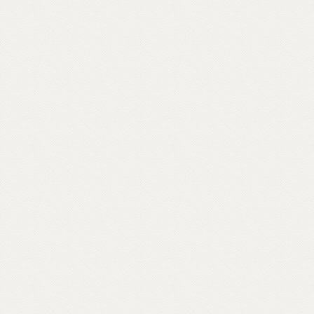
vocabolario di parole buddhiste – da
meditazione a karma, da sangha a Bardo –
e per raccontare anche attraverso materiali
d’archivio le storie dei primi buddhisti e
centri italiani e ospiti inaspettati come il
rapper Massimo Pericolo.
Scopri come partecipare su unionebuddhistaitaliana.it...