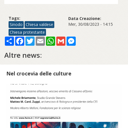
Tags:
Data Creazione:
Mer, 30/08/2023 - 14:15
Sinodo
Chiesa valdese
Chiesa protestante
Share
Facebook
Twitter
Email
WhatsApp
Gmail
Messenger
Altre news:
Nel crocevia delle culture