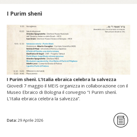
I Purim shenì
Scopri di più su fscire.it...
I Purim shenì. L’Italia ebraica celebra la salvezza
Giovedì 7 maggio il MEIS organizza in collaborazione con il
Museo Ebraico di Bologna il convegno “I Purim shenì.
L’Italia ebraica celebra la salvezza”.
Data:
La giornata di studi intende per la prima
29 Aprile 2026
volta indagare origine, circostanze storiche
e riti delle festività minori istituite in tutte le