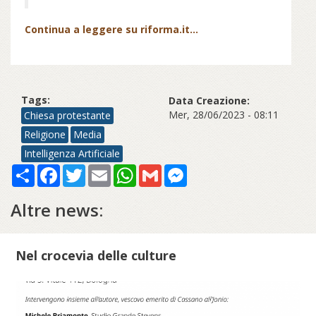
Continua a leggere su riforma.it...
Tags:
Data Creazione:
Mer, 28/06/2023 - 08:11
Chiesa protestante
Religione
Media
Intelligenza Artificiale
Share
Facebook
Twitter
Email
WhatsApp
Gmail
Messenger
Altre news:
Nel crocevia delle culture