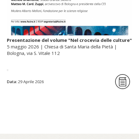
Presentazione del volume "Nel crocevia delle culture"
5 maggio 2026 | Chiesa di Santa Maria della Pietà |
Bologna, via S. Vitale 112
La Fondazione per le scienze religiose è
Data:
29 Aprile 2026
lieta di ospitare la presentazione del
volume Nel crocevia delle culture. Parole
per pensieri che orientano di Nunzio
Galantino, vescovo emerito di Cassano
all’Jonio e presidente emerito
dell’Amministrazione del patrimonio della
Sede Apostolica, e pubblicato dal Sole 24
Ore (2025).