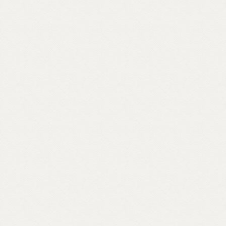
confiscate alla mafia – o crepe causate dal
bradisismo che aprono varchi in templi
napoletani, nel quartiere Fuorigrotta. Un
percorso rabdomantico che interroga voci
e si interroga, per comporre un
vocabolario di parole buddhiste – da
meditazione a karma, da sangha a Bardo –
e per raccontare anche attraverso materiali
d’archivio le storie dei primi buddhisti e
centri italiani e ospiti inaspettati come il
rapper Massimo Pericolo.
Scopri come partecipare su unionebuddhistaitaliana.it...