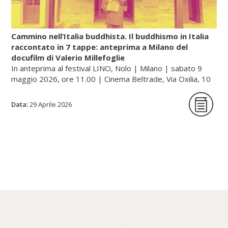
rentan, ossia «raffinare/sublimare il
mercurio»).
Cammino nell’Italia buddhista. Il buddhismo in Italia
raccontato in 7 tappe: anteprima a Milano del
docufilm di Valerio Millefoglie
Continua a leggere sul portale dell'unione buddhista
In anteprima al festival LINO, Nolo | Milano | sabato 9
italiana, gategate.it...
maggio 2026, ore 11.00 | Cinema Beltrade, Via Oxilia, 10
| Milano
Data:
29 Aprile 2026
Cammino nell’Italia buddhista è una serie
documentaria in sette tappe che racconta,
a quarant’anni dalla sua fondazione, il
percorso dell’Unione Buddhista Italiana e la
diffusione del buddhismo in Italia. Un
viaggio tra monasteri, templi e centri di
pratica – dalle tradizioni zen e tibetane fino
al Theravada – che attraversa paesaggi e