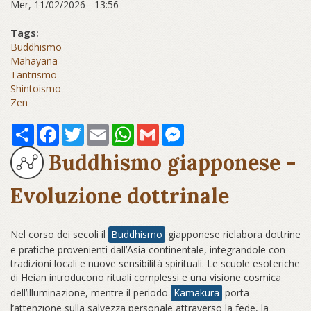
Mer, 11/02/2026 - 13:56
Tags:
Buddhismo
Mahāyāna
Tantrismo
Shintoismo
Zen
Share
Facebook
Twitter
Email
WhatsApp
Gmail
Messenger
Buddhismo giapponese -
Evoluzione dottrinale
Nel corso dei secoli il
Buddhismo
giapponese rielabora dottrine
e pratiche provenienti dall’Asia continentale, integrandole con
tradizioni locali e nuove sensibilità spirituali. Le scuole esoteriche
di Heian introducono rituali complessi e una visione cosmica
dell’illuminazione, mentre il periodo
Kamakura
porta
l’attenzione sulla salvezza personale attraverso la fede, la