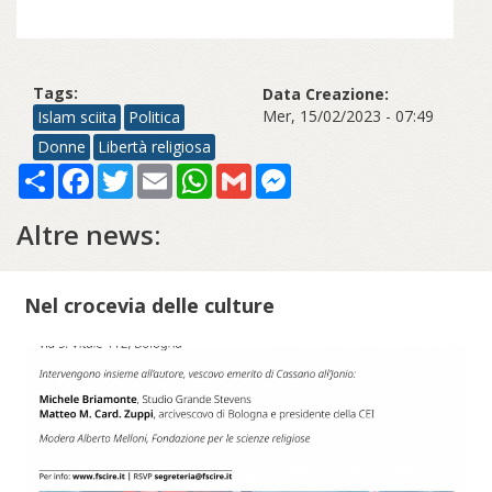
Tags:
Data Creazione:
Mer, 15/02/2023 - 07:49
Islam sciita
Politica
Donne
Libertà religiosa
Share
Facebook
Twitter
Email
WhatsApp
Gmail
Messenger
Altre news:
Nel crocevia delle culture