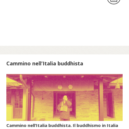
allungare la vita, giunse nell’arcipelago
nipponico attraverso la Corea poco prima e
durante l’epoca di Nara (710-794).
Invece, il Daoismo più organizzato, quello
filosofico, che in Cina aveva dato origine a
numerose sette e scuole, non riuscì a
filtrare attraverso le strette maglie del
Confucianesimo e, soprattutto, del
Buddhismo, che stava diventando la
Cammino nell’Italia buddhista
religione di stato giapponese. Così, in un
primo periodo, in Giappone, con le
pratiche e i culti popolari del Daoismo si
diffusero anche gli insegnamenti della
farmacologia esoterica e dell’alchimia
(renkin, cioè «raffinare/sublimare l’oro», e
rentan, ossia «raffinare/sublimare il
mercurio»).
Cammino nell’Italia buddhista. Il buddhismo in Italia