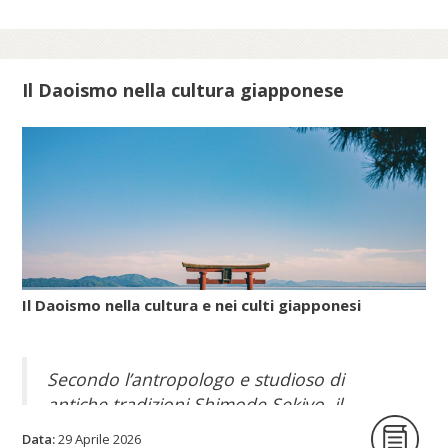
Scopri di più su meis.museum...
Il Daoismo nella cultura giapponese
Il Daoismo nella cultura e nei culti giapponesi
Secondo l’antropologo e studioso di
antiche tradizioni Shimode Sekiyo, il
Daoismo popolare, con le sue pratiche per
Data:
29 Aprile 2026