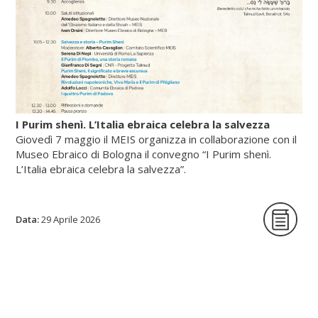
I Purim shenì. L’Italia ebraica celebra la salvezza
Giovedì 7 maggio il MEIS organizza in collaborazione con il
Museo Ebraico di Bologna il convegno “I Purim shenì.
L’Italia ebraica celebra la salvezza”.
Data:
La giornata di studi intende per la prima
29 Aprile 2026
volta indagare origine, circostanze storiche
e riti delle festività minori istituite in tutte le
epoche per celebrare lo scampato pericolo
da situazioni minacciose per la vita delle
comunità ebraiche in Italia.