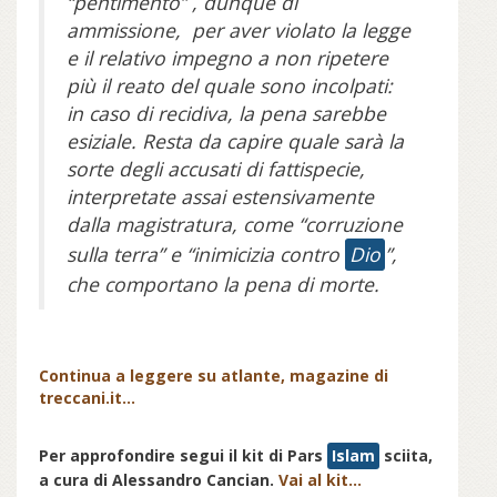
“pentimento” , dunque di
ammissione, per aver violato la legge
e il relativo impegno a non ripetere
più il reato del quale sono incolpati:
in caso di recidiva, la pena sarebbe
esiziale. Resta da capire quale sarà la
sorte degli accusati di fattispecie,
interpretate assai estensivamente
dalla magistratura, come “corruzione
sulla terra” e “inimicizia contro
Dio
”,
che comportano la pena di morte.
Continua a leggere su atlante, magazine di
treccani.it...
Per approfondire segui il kit di Pars
Islam
sciita,
a cura di Alessandro Cancian.
Vai al kit...