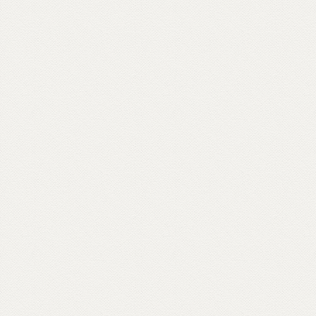
e si interroga, per comporre un
vocabolario di parole buddhiste – da
meditazione a karma, da sangha a Bardo –
e per raccontare anche attraverso materiali
d’archivio le storie dei primi buddhisti e
centri italiani e ospiti inaspettati come il
rapper Massimo Pericolo.
Scopri come partecipare su unionebuddhistaitaliana.it...