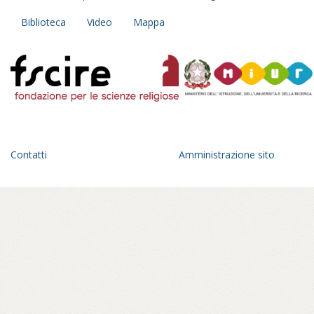
della partenza, il racconto si sviluppa come
Biblioteca
Video
Mappa
un taccuino del principiante, un diario
personale e collettivo insieme:
un’esplorazione fatta di incontri con
monaci, monache, praticanti che diventa
anche occasione di trasformazione
interiore.
Un anno di viaggio in una geografia
dell’Italia parallela, fra pagode giapponesi
Contatti
Amministrazione sito
che spuntano all’orizzonte di un paesaggio
romagnolo, statue di Buddha in panorami
toscani, sale di meditazione tra le foreste
del parmense, centri buddhisti affacciati sul
golfo di Mondello, a Palermo – in ville
confiscate alla mafia – o crepe causate dal
bradisismo che aprono varchi in templi
napoletani, nel quartiere Fuorigrotta. Un
percorso rabdomantico che interroga voci