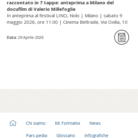
raccontato in 7 tappe: anteprima a Milano del
docufilm di Valerio Millefoglie
Continua a leggere sul portale dell'unione buddhista
In anteprima al festival LINO, Nolo | Milano | sabato 9
italiana, gategate.it...
maggio 2026, ore 11.00 | Cinema Beltrade, Via Oxilia, 10
| Milano
Data:
29 Aprile 2026
Cammino nell’Italia buddhista è una serie
documentaria in sette tappe che racconta,
a quarant’anni dalla sua fondazione, il
percorso dell’Unione Buddhista Italiana e la
diffusione del buddhismo in Italia. Un
viaggio tra monasteri, templi e centri di
pratica – dalle tradizioni zen e tibetane fino
al Theravada – che attraversa paesaggi e
comunità spesso poco visibili, restituendo
una mappa inedita del buddhismo italiano.
Chi siamo
Kit Formativi
News
Guidato dallo sguardo di Millefoglie, autore
estraneo a questo mondo al momento
Pars-pedia
Glossario
Infografiche