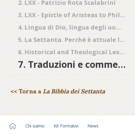
2. LXX - Patrizio Rota Scalabrini
3. LXX - Epistle of Aristeas to Philocrates - traduzione inglese dal greco a cura di Herbert T. Andrews
4. Lingua di Dio, lingua degli uomini: Filone alessandrino e la traduzione della Bibbia
5. La Settanta. Perché è attuale la Bibbia greca?
6. Historical and Theological Lexicon of the Septuagint
7. Traduzioni e commentari dei LXX
<< Torna a
La Bibbia dei Settanta
Chi siamo
Kit Formativi
News