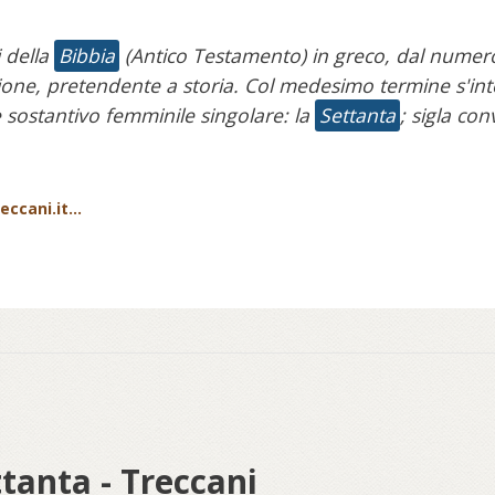
i della
Bibbia
(Antico Testamento) in greco, dal numer
zione, pretendente a storia. Col medesimo termine s'in
e sostantivo femminile singolare: la
Settanta
; sigla co
ccani.it...
ttanta - Treccani