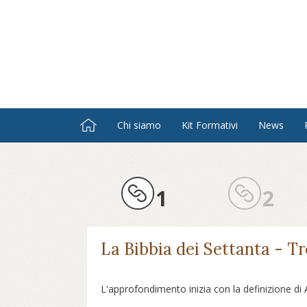
Salta
al
contenuto
principale
Chi siamo
Kit Formativi
News
1
2
La Bibbia dei Settanta - T
L'approfondimento inizia con la definizione di 