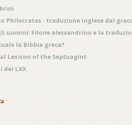
brini
s to Philocrates - traduzione inglese dal gre
gli uomini: Filone alessandrino e la traduzi
tuale la Bibbia greca?
cal Lexicon of the Septuagint
i dei LXX
ta