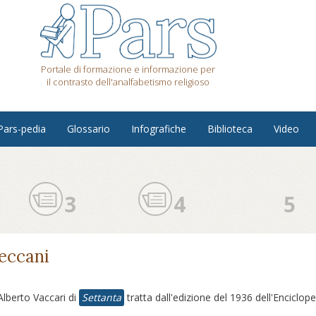
Portale di formazione e informazione per
il contrasto dell'analfabetismo religioso
Pars-pedia
Glossario
Infografiche
Biblioteca
Video
3
4
5
reccani
Alberto Vaccari di
Settanta
tratta dall'edizione del 1936 dell'Enciclope