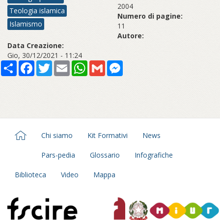
2004
Teologia islamica
Numero di pagine:
Islamismo
11
Autore:
Data Creazione:
Gio, 30/12/2021 - 11:24
Share
Facebook
Twitter
Email
WhatsApp
Gmail
Messenger
Chi siamo
Kit Formativi
News
Pars-pedia
Glossario
Infografiche
Biblioteca
Video
Mappa