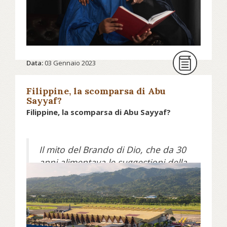
Continua a leggere su oasiscenter.eu...
Data:
03 Gennaio 2023
Filippine, la scomparsa di Abu
Sayyaf?
Filippine, la scomparsa di Abu Sayyaf?
Il mito del Brando di Dio, che da 30
anni alimentava le suggestioni della
guerriglia di matrice ideologica
islamista, sembra crollare. Il gruppo
Abu Sayyaf, “Spada dell’Altissimo”
appunto, fin dagli inizi degli anni
Novanta ha tenuto sotto scacco