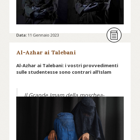
Leggi l'intervista a Shadi Ghadirian su
avvenire.it...
Data:
11 Gennaio 2023
Leggi anche su Fuori le ragazze afghane dalle
università lettera22.it...
Al-Azhar ai Talebani
Al-Azhar ai Talebani: i vostri provvedimenti
sulle studentesse sono contrari all’Islam
Il Grande Imam della moschea-
università del Cairo ha dichiarato
che la decisione dell’emirato
afghano di impedire l’istruzione
universitaria alle ragazze non ha un
fondamento islamico