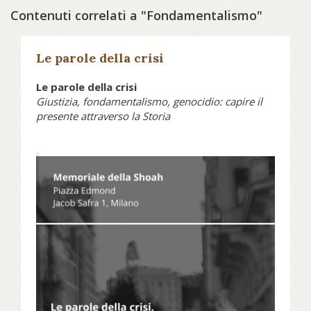
Contenuti correlati a "Fondamentalismo"
Le parole della crisi
Le parole della crisi
Giustizia, fondamentalismo, genocidio: capire il
presente attraverso la Storia
Tra novembre 2025 e febbraio
2026, il Memoriale della Shoah di
Milano propone un ciclo di incontri
pubblici che si inserisce in un
momento delicato del dibattito
contemporaneo, segnato dal
riaccendersi del conflitto israelo-
palestinese. L’obiettivo è aprire uno
spazio di riflessione capace di