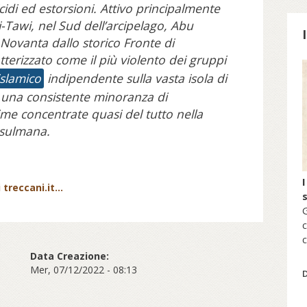
icidi ed estorsioni. Attivo principalmente
i-Tawi, nel Sud dell’arcipelago, Abu
i Novanta dallo storico Fronte di
tterizzato come il più violento dei gruppi
islamico
indipendente sulla vasta isola di
S
 una consistente minoranza di
ime concentrate quasi del tutto nella
sulmana.
I
treccani.it...
G
c
c
s
Data Creazione:
Mer, 07/12/2022 - 08:13