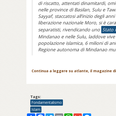
di riscatto, attentati dinamitardi, om
nelle province di Basilan, Sulu e Taw
Sayyaf, staccatosi all’inizio degli ann
liberazione nazionale Moro, si è cara
separatisti, rivendicando uno
Stato 
Mindanao e nelle Sulu, laddove vive
popolazione islamica, 6 milioni di an
Regione autonoma di Mindanao mu
Continua a leggere su atlante, il magazine di 
Tags:
Fondamentalismo
Islam
Share
Facebook
Twitter
Email
WhatsApp
Gmail
Messenger