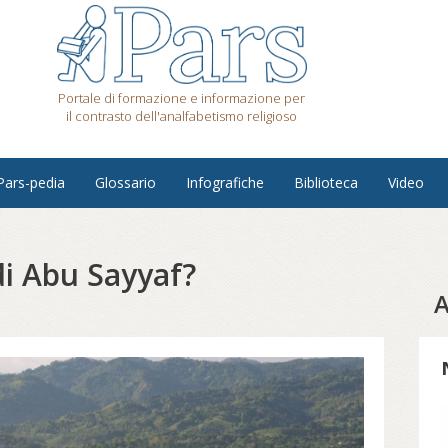
Portale di formazione e informazione per
il contrasto dell'analfabetismo religioso
Pars-pedia
Glossario
Infografiche
Biblioteca
Video
di Abu Sayyaf?
A