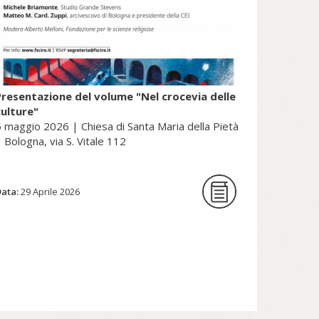
Presentazione del volume "Nel crocevia delle
culture"
 maggio 2026 | Chiesa di Santa Maria della Pietà
 Bologna, via S. Vitale 112
Data:
La Fondazione per le scienze
29 Aprile 2026
religiose è lieta di ospitare la
presentazione del volume Nel
crocevia delle culture. Parole per
pensieri che orientano di Nunzio
Galantino, vescovo emerito di
Cassano all’Jonio e presidente
emerito dell’Amministrazione del