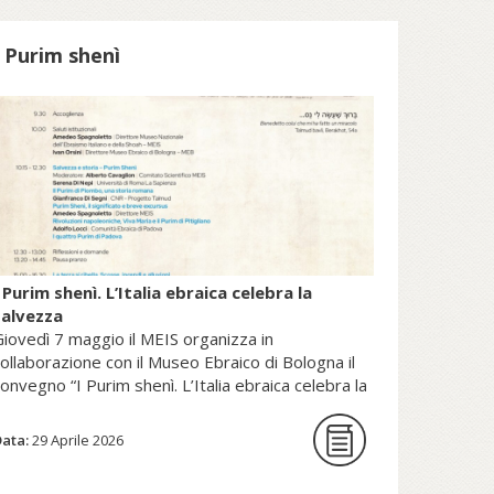
patrimonio della Sede Apostolica, e
pubblicato dal Sole 24 Ore (2025).
I Purim shenì
copri di più su fscire.it...
 Purim shenì. L’Italia ebraica celebra la
salvezza
iovedì 7 maggio il MEIS organizza in
ollaborazione con il Museo Ebraico di Bologna il
onvegno “I Purim shenì. L’Italia ebraica celebra la
alvezza”.
Data:
29 Aprile 2026
La giornata di studi intende per la