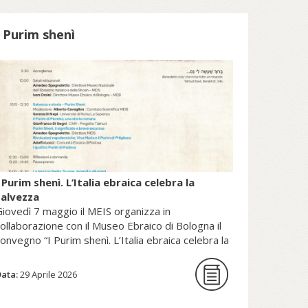
patrimonio della Sede Apostolica, e
pubblicato dal Sole 24 Ore (2025).
I Purim shenì
copri di più su fscire.it...
 Purim shenì. L’Italia ebraica celebra la
salvezza
iovedì 7 maggio il MEIS organizza in
ollaborazione con il Museo Ebraico di Bologna il
onvegno “I Purim shenì. L’Italia ebraica celebra la
alvezza”.
Data:
29 Aprile 2026
La giornata di studi intende per la