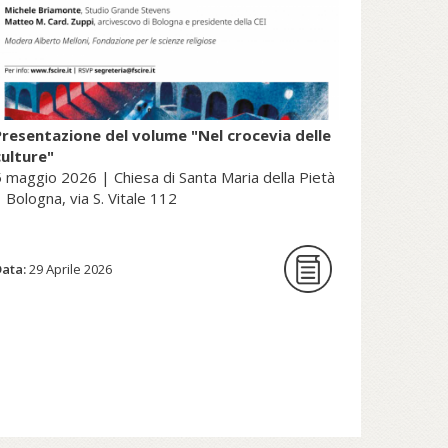
Presentazione del volume "Nel crocevia delle
culture"
 maggio 2026 | Chiesa di Santa Maria della Pietà
 Bologna, via S. Vitale 112
Data:
La Fondazione per le scienze
29 Aprile 2026
religiose è lieta di ospitare la
presentazione del volume Nel
crocevia delle culture. Parole per
pensieri che orientano di Nunzio
Galantino, vescovo emerito di
Cassano all’Jonio e presidente
emerito dell’Amministrazione del