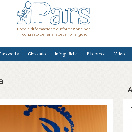
Portale di formazione e informazione per
il contrasto dell'analfabetismo religioso
Pars-pedia
Glossario
Infografiche
Biblioteca
Video
a
A