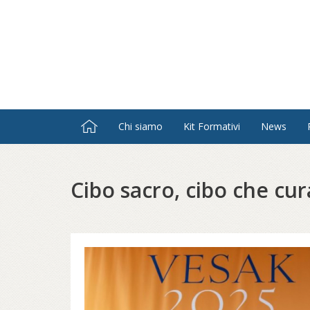
Salta
al
contenuto
principale
Chi siamo
Kit Formativi
News
Cibo sacro, cibo che cur