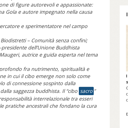
zione di figure autorevoli e appassionate:
na Gola e autore impegnato nella causa
icercatore e sperimentatore nel campo
S
Biodistretti – Comunità senza confini;
e-presidente dell’Unione Buddhista
 Maugeri, autrice e guida esperta nel tema
profondo fra nutrimento, spiritualità e
ne in cui il cibo emerge non solo come
I
lo di connessione sospinto dalla
G
 dalla saggezza buddhista. Il “cibo
sacro
”
c
esponsabilità interrelazionale tra esseri
c
r le pratiche ancestrali che fondano la cura
s