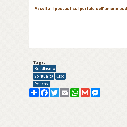
Ascolta il podcast sul portale dell'unione bud
Tags:
Buddhismo
Spiritualità
Cibo
Podcast
Share
Facebook
Twitter
Email
WhatsApp
Gmail
Messenger