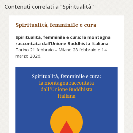
Contenuti correlati a "Spiritualità"
Spiritualità, femminile e cura
Spiritualità, femminile e cura: la montagna
raccontata dall’Unione Buddhista Italiana
Torino 21 febbraio – Milano 28 febbraio e 14
marzo 2026.
Iniziativa inserita nell’ambito
dell’Olimpiade Culturale di Milano
Cortina 2026
Riflettere sulla montagna con uno
sguardo ampio e consapevole che
vada oltre la narrativa comune e gli
stereotipi. È questo l’obiettivo del
ciclo di tre incontri gratuiti promossi