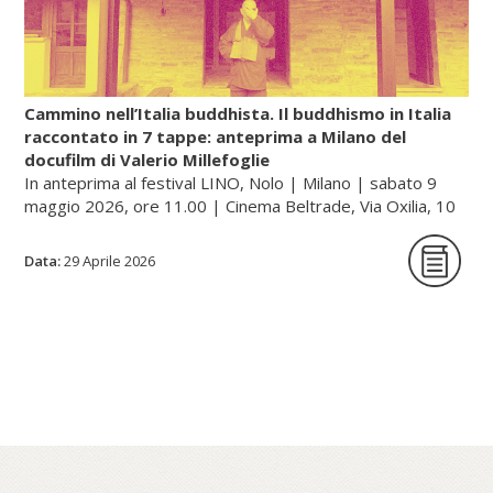
(renkin, cioè «raffinare/sublimare l’oro», e
rentan, ossia «raffinare/sublimare il
mercurio»).
Cammino nell’Italia buddhista. Il buddhismo in Italia
raccontato in 7 tappe: anteprima a Milano del
docufilm di Valerio Millefoglie
Continua a leggere sul portale dell'unione buddhista
In anteprima al festival LINO, Nolo | Milano | sabato 9
italiana, gategate.it...
maggio 2026, ore 11.00 | Cinema Beltrade, Via Oxilia, 10
| Milano
Data:
29 Aprile 2026
Cammino nell’Italia buddhista è una serie
documentaria in sette tappe che racconta,
a quarant’anni dalla sua fondazione, il
percorso dell’Unione Buddhista Italiana e la
diffusione del buddhismo in Italia. Un
viaggio tra monasteri, templi e centri di
pratica – dalle tradizioni zen e tibetane fino