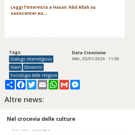
Leggi l'intervista a Hasan ‘Abd Allah su
oasiscenter.eu...
Tags:
Data Creazione:
Mer, 03/01/2024 - 11:06
Dialogo interreligioso
Islam
Ebraismo
Sociologia delle religioni
Share
Facebook
Twitter
Email
WhatsApp
Gmail
Messenger
Altre news:
Nel crocevia delle culture