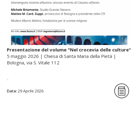
Presentazione del volume "Nel crocevia delle culture"
5 maggio 2026 | Chiesa di Santa Maria della Pietà |
Bologna, via S. Vitale 112
La Fondazione per le scienze religiose è
Data:
29 Aprile 2026
lieta di ospitare la presentazione del
volume Nel crocevia delle culture. Parole
per pensieri che orientano di Nunzio
Galantino, vescovo emerito di Cassano
all’Jonio e presidente emerito
dell’Amministrazione del patrimonio della