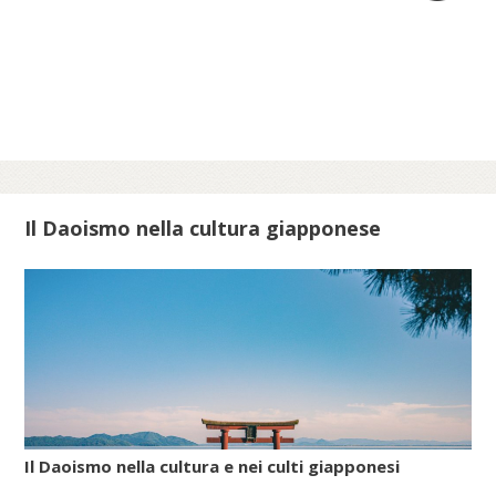
volta indagare origine, circostanze storiche
e riti delle festività minori istituite in tutte le
epoche per celebrare lo scampato pericolo
da situazioni minacciose per la vita delle
comunità ebraiche in Italia.
Scopri di più su meis.museum...
Il Daoismo nella cultura giapponese
Il Daoismo nella cultura e nei culti giapponesi