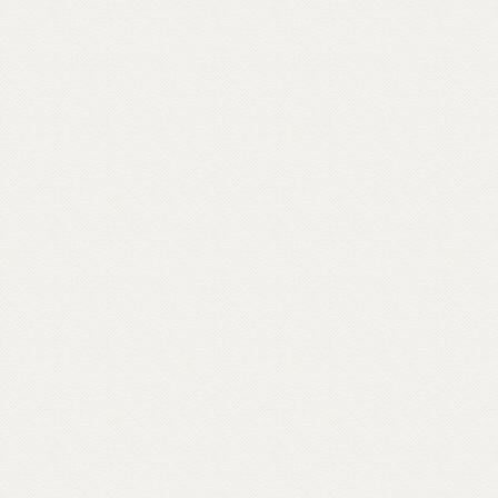
golfo di Mondello, a Palermo – in ville
confiscate alla mafia – o crepe causate dal
bradisismo che aprono varchi in templi
napoletani, nel quartiere Fuorigrotta. Un
percorso rabdomantico che interroga voci
e si interroga, per comporre un
vocabolario di parole buddhiste – da
meditazione a karma, da sangha a Bardo –
e per raccontare anche attraverso materiali
d’archivio le storie dei primi buddhisti e
centri italiani e ospiti inaspettati come il
rapper Massimo Pericolo.
Scopri come partecipare su unionebuddhistaitaliana.it...