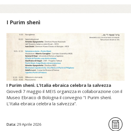
Sede Apostolica, e pubblicato dal Sole 24
Ore (2025).
I Purim shenì
Scopri di più su fscire.it...
I Purim shenì. L’Italia ebraica celebra la salvezza
Giovedì 7 maggio il MEIS organizza in collaborazione con il
Museo Ebraico di Bologna il convegno “I Purim shenì.
L’Italia ebraica celebra la salvezza”.
Data:
La giornata di studi intende per la prima
29 Aprile 2026