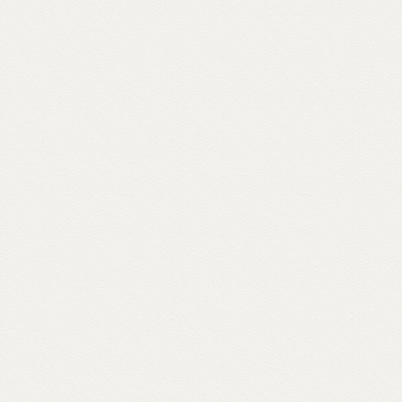
golfo di Mondello, a Palermo – in ville
confiscate alla mafia – o crepe causate dal
bradisismo che aprono varchi in templi
napoletani, nel quartiere Fuorigrotta. Un
percorso rabdomantico che interroga voci
e si interroga, per comporre un
vocabolario di parole buddhiste – da
meditazione a karma, da sangha a Bardo –
e per raccontare anche attraverso materiali
d’archivio le storie dei primi buddhisti e
centri italiani e ospiti inaspettati come il
rapper Massimo Pericolo.
Scopri come partecipare su unionebuddhistaitaliana.it...