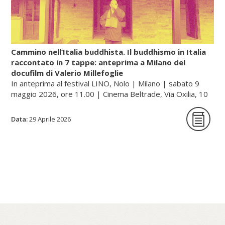
(renkin, cioè «raffinare/sublimare l’oro», e
rentan, ossia «raffinare/sublimare il
mercurio»).
Cammino nell’Italia buddhista. Il buddhismo in Italia
raccontato in 7 tappe: anteprima a Milano del
docufilm di Valerio Millefoglie
Continua a leggere sul portale dell'unione buddhista
In anteprima al festival LINO, Nolo | Milano | sabato 9
italiana, gategate.it...
maggio 2026, ore 11.00 | Cinema Beltrade, Via Oxilia, 10
| Milano
Data:
29 Aprile 2026
Cammino nell’Italia buddhista è una serie
documentaria in sette tappe che racconta,
a quarant’anni dalla sua fondazione, il
percorso dell’Unione Buddhista Italiana e la
diffusione del buddhismo in Italia. Un
viaggio tra monasteri, templi e centri di
pratica – dalle tradizioni zen e tibetane fino