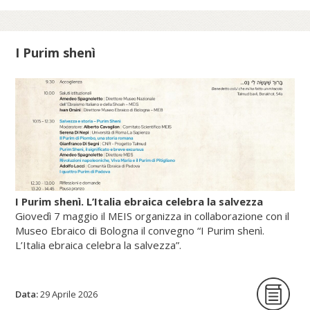
Sede Apostolica, e pubblicato dal Sole 24
Ore (2025).
I Purim shenì
Scopri di più su fscire.it...
I Purim shenì. L’Italia ebraica celebra la salvezza
Giovedì 7 maggio il MEIS organizza in collaborazione con il
Museo Ebraico di Bologna il convegno “I Purim shenì.
L’Italia ebraica celebra la salvezza”.
Data:
La giornata di studi intende per la prima
29 Aprile 2026