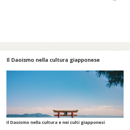
volta indagare origine, circostanze storiche
e riti delle festività minori istituite in tutte le
epoche per celebrare lo scampato pericolo
da situazioni minacciose per la vita delle
comunità ebraiche in Italia.
Scopri di più su meis.museum...
Il Daoismo nella cultura giapponese
Il Daoismo nella cultura e nei culti giapponesi