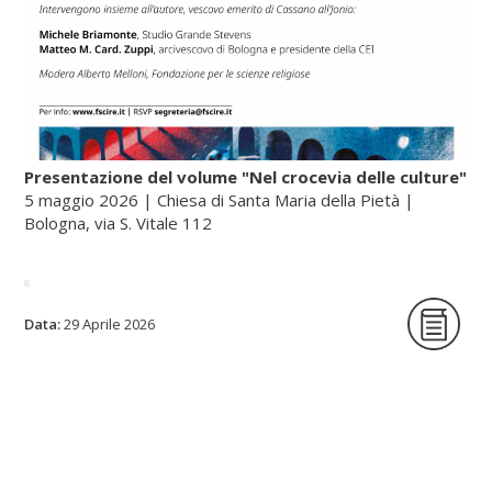
Presentazione del volume "Nel crocevia delle culture"
5 maggio 2026 | Chiesa di Santa Maria della Pietà |
Bologna, via S. Vitale 112
La Fondazione per le scienze religiose è
Data:
29 Aprile 2026
lieta di ospitare la presentazione del
volume Nel crocevia delle culture. Parole
per pensieri che orientano di Nunzio
Galantino, vescovo emerito di Cassano
all’Jonio e presidente emerito
dell’Amministrazione del patrimonio della