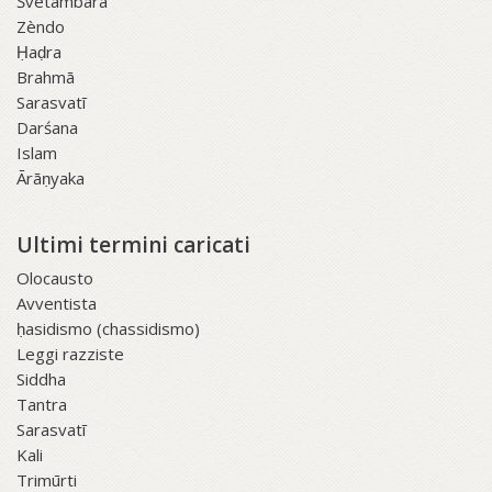
Śvetāmbara
Zèndo
Ḥaḍra
Brahmā
Sarasvatī
Darśana
Islam
Ārāṇyaka
Ultimi termini caricati
Olocausto
Avventista
ḥasidismo (chassidismo)
Leggi razziste
Siddha
Tantra
Sarasvatī
Kali
Trimūrti