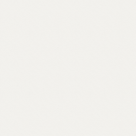
golfo di Mondello, a Palermo – in ville
confiscate alla mafia – o crepe causate dal
bradisismo che aprono varchi in templi
napoletani, nel quartiere Fuorigrotta. Un
percorso rabdomantico che interroga voci
e si interroga, per comporre un
vocabolario di parole buddhiste – da
meditazione a karma, da sangha a Bardo –
e per raccontare anche attraverso materiali
d’archivio le storie dei primi buddhisti e
centri italiani e ospiti inaspettati come il
rapper Massimo Pericolo.
Scopri come partecipare su unionebuddhistaitaliana.it...