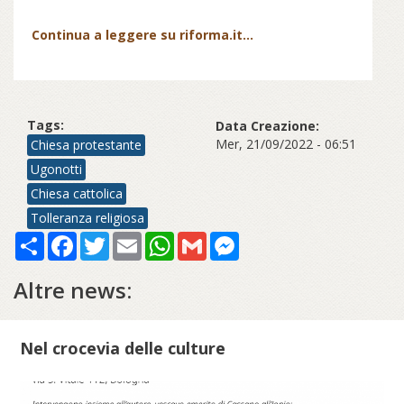
Continua a leggere su riforma.it...
Tags:
Data Creazione:
Mer, 21/09/2022 - 06:51
Chiesa protestante
Ugonotti
Chiesa cattolica
Tolleranza religiosa
Share
Facebook
Twitter
Email
WhatsApp
Gmail
Messenger
Altre news:
Nel crocevia delle culture