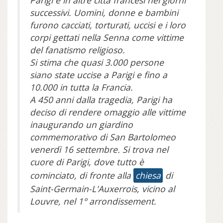
Parigi e in altre città francesi nei giorni
successivi. Uomini, donne e bambini
furono cacciati, torturati, uccisi e i loro
corpi gettati nella Senna come vittime
del fanatismo religioso.
Si stima che quasi 3.000 persone
siano state uccise a Parigi e fino a
10.000 in tutta la Francia.
A 450 anni dalla tragedia, Parigi ha
deciso di rendere omaggio alle vittime
inaugurando un giardino
commemorativo di San Bartolomeo
venerdì 16 settembre. Si trova nel
cuore di Parigi, dove tutto è
cominciato, di fronte alla
chiesa
di
Saint-Germain-L'Auxerrois, vicino al
Louvre, nel 1° arrondissement.