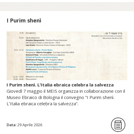
Ore (2025).
I Purim shenì
Scopri di più su fscire.it...
I Purim shenì. L’Italia ebraica celebra la salvezza
Giovedì 7 maggio il MEIS organizza in collaborazione con il
Museo Ebraico di Bologna il convegno “I Purim shenì.
L’Italia ebraica celebra la salvezza”.
Data:
La giornata di studi intende per la prima
29 Aprile 2026
volta indagare origine, circostanze storiche