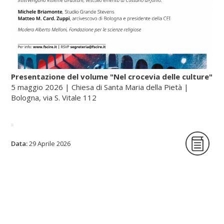
Presentazione del volume "Nel crocevia delle culture"
5 maggio 2026 | Chiesa di Santa Maria della Pietà |
Bologna, via S. Vitale 112
La Fondazione per le scienze religiose è
Data:
29 Aprile 2026
lieta di ospitare la presentazione del
volume Nel crocevia delle culture. Parole
per pensieri che orientano di Nunzio
Galantino, vescovo emerito di Cassano
all’Jonio e presidente emerito
dell’Amministrazione del patrimonio della
Sede Apostolica, e pubblicato dal Sole 24