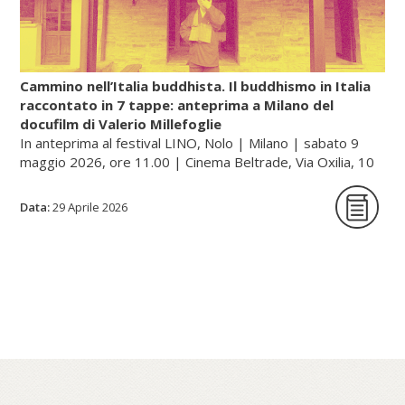
(renkin, cioè «raffinare/sublimare l’oro», e
rentan, ossia «raffinare/sublimare il
mercurio»).
Cammino nell’Italia buddhista. Il buddhismo in Italia
raccontato in 7 tappe: anteprima a Milano del
docufilm di Valerio Millefoglie
Continua a leggere sul portale dell'unione buddhista
In anteprima al festival LINO, Nolo | Milano | sabato 9
italiana, gategate.it...
maggio 2026, ore 11.00 | Cinema Beltrade, Via Oxilia, 10
| Milano
Data:
29 Aprile 2026
Cammino nell’Italia buddhista è una serie
documentaria in sette tappe che racconta,
a quarant’anni dalla sua fondazione, il
percorso dell’Unione Buddhista Italiana e la
diffusione del buddhismo in Italia. Un
viaggio tra monasteri, templi e centri di
pratica – dalle tradizioni zen e tibetane fino