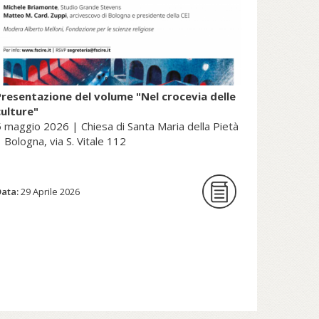
Presentazione del volume "Nel crocevia delle
culture"
 maggio 2026 | Chiesa di Santa Maria della Pietà
 Bologna, via S. Vitale 112
Data:
La Fondazione per le scienze
29 Aprile 2026
religiose è lieta di ospitare la
presentazione del volume Nel
crocevia delle culture. Parole per
pensieri che orientano di Nunzio
Galantino, vescovo emerito di
Cassano all’Jonio e presidente
emerito dell’Amministrazione del