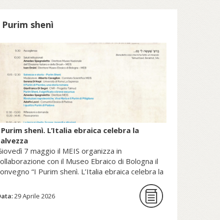
patrimonio della Sede Apostolica, e
pubblicato dal Sole 24 Ore (2025).
I Purim shenì
copri di più su fscire.it...
 Purim shenì. L’Italia ebraica celebra la
salvezza
iovedì 7 maggio il MEIS organizza in
ollaborazione con il Museo Ebraico di Bologna il
onvegno “I Purim shenì. L’Italia ebraica celebra la
alvezza”.
Data:
29 Aprile 2026
La giornata di studi intende per la