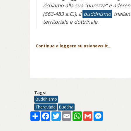
richiamo alla sua “purezza” e aderenz
(563-483 a.C.), il
buddhismo
thailan
territoriale e dottrinale.
Continua a leggere su asianews.it...
Tags:
Buddhismo
Theravāda
Buddha
Share
Facebook
Twitter
Email
WhatsApp
Gmail
Messenger