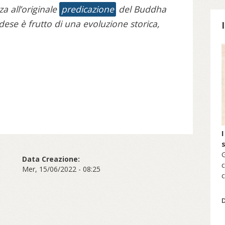
a all’originale
predicazione
del Buddha
dese è frutto di una evoluzione storica,
S
I
G
Data Creazione:
c
Mer, 15/06/2022 - 08:25
c
s