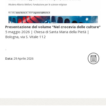
Presentazione del volume "Nel crocevia delle culture"
5 maggio 2026 | Chiesa di Santa Maria della Pietà |
Bologna, via S. Vitale 112
La Fondazione per le scienze religiose è
Data:
29 Aprile 2026
lieta di ospitare la presentazione del
volume Nel crocevia delle culture. Parole
per pensieri che orientano di Nunzio
Galantino, vescovo emerito di Cassano
all’Jonio e presidente emerito
dell’Amministrazione del patrimonio della
Sede Apostolica, e pubblicato dal Sole 24
Ore (2025).