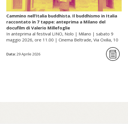
rentan, ossia «raffinare/sublimare il
mercurio»).
Cammino nell’Italia buddhista. Il buddhismo in Italia
raccontato in 7 tappe: anteprima a Milano del
docufilm di Valerio Millefoglie
Continua a leggere sul portale dell'unione buddhista
In anteprima al festival LINO, Nolo | Milano | sabato 9
italiana, gategate.it...
maggio 2026, ore 11.00 | Cinema Beltrade, Via Oxilia, 10
| Milano
Data:
29 Aprile 2026
Cammino nell’Italia buddhista è una serie
documentaria in sette tappe che racconta,
a quarant’anni dalla sua fondazione, il
percorso dell’Unione Buddhista Italiana e la
diffusione del buddhismo in Italia. Un
viaggio tra monasteri, templi e centri di
pratica – dalle tradizioni zen e tibetane fino
al Theravada – che attraversa paesaggi e
comunità spesso poco visibili, restituendo