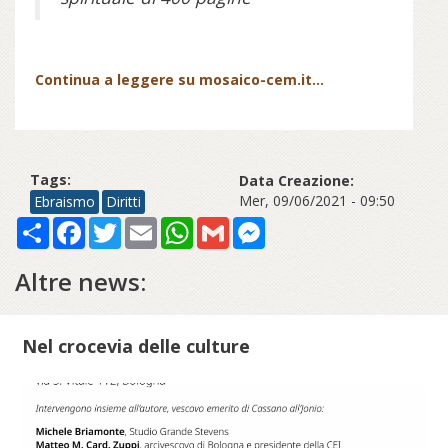
Continua a leggere su mosaico-cem.it...
Tags:
Data Creazione:
Mer, 09/06/2021 - 09:50
Ebraismo
Diritti
Share
Facebook
Twitter
Email
WhatsApp
Gmail
Messenger
Altre news:
Nel crocevia delle culture