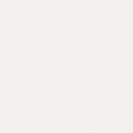
bradisismo che aprono varchi in templi
napoletani, nel quartiere Fuorigrotta. Un
percorso rabdomantico che interroga voci
e si interroga, per comporre un
vocabolario di parole buddhiste – da
meditazione a karma, da sangha a Bardo –
e per raccontare anche attraverso materiali
d’archivio le storie dei primi buddhisti e
centri italiani e ospiti inaspettati come il
rapper Massimo Pericolo.
Scopri come partecipare su unionebuddhistaitaliana.it...