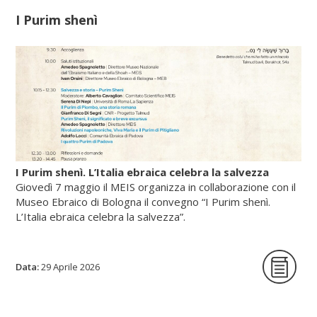
I Purim shenì
Scopri di più su fscire.it...
I Purim shenì. L’Italia ebraica celebra la salvezza
Giovedì 7 maggio il MEIS organizza in collaborazione con il
Museo Ebraico di Bologna il convegno “I Purim shenì.
L’Italia ebraica celebra la salvezza”.
Data:
La giornata di studi intende per la prima
29 Aprile 2026
volta indagare origine, circostanze storiche
e riti delle festività minori istituite in tutte le