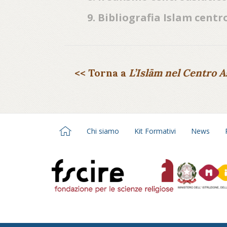
9. Bibliografia Islam centr
<< Torna a
L’Islām nel Centro A
Chi siamo
Kit Formativi
News