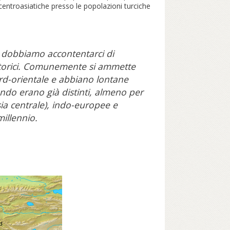
 centroasiatiche presso le popolazioni turciche
i dobbiamo accontentarci di
 storici. Comunemente si ammette
nord-orientale e abbiano lontane
ndo erano già distinti, almeno per
sia centrale), indo-europee e
illennio.