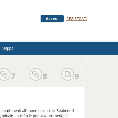
Accedi
REGISTRATI
Mappa
7
8
9
i appartenenti all’Impero sasanide. Sebbene il
i gradualmente fra le popolazioni, perlopiù