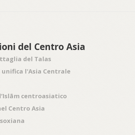
gioni del Centro Asia
attaglia del Talas
 unifica l'Asia Centrale
l’Islām centroasiatico
nel Centro Asia
nsoxiana
o