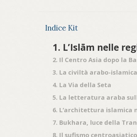
Indice Kit
1. L’Islām nelle re
2. Il Centro Asia dopo la B
3. La civiltà arabo-islamica
4. La Via della Seta
5. La letteratura araba sul
6. L’architettura islamica 
7. Bukhara, luce della Tra
8. Il sufismo centroasiatic