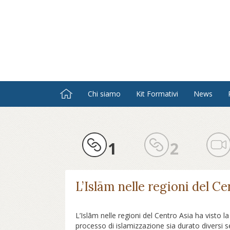
Salta
al
contenuto
principale
Chi siamo
Kit Formativi
News
1
2
L’Islām nelle regioni del Ce
L’Islām
nelle regioni del Centro Asia ha visto l
processo di islamizzazione sia durato diversi sec