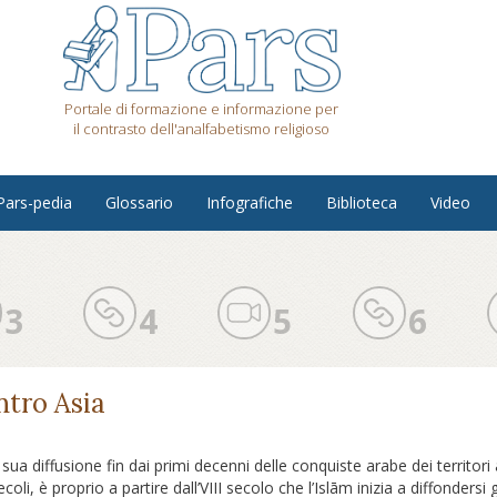
Portale di formazione e informazione per
il contrasto dell'analfabetismo religioso
Pars-pedia
Glossario
Infografiche
Biblioteca
Video
3
4
5
6
ntro Asia
a sua diffusione fin dai primi decenni delle conquiste arabe dei territor
oli, è proprio a partire dall’VIII secolo che l’Islām inizia a diffonders