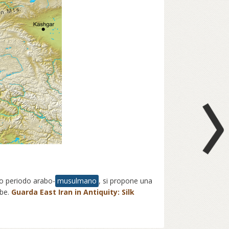
mo periodo arabo-
musulmano
, si propone una
ube.
Guarda East Iran in Antiquity: Silk