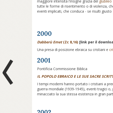
maggiore intensità l'insigne grazia del
giubileo
tutte le forme di risentimento o di violenza, c
eventi implicati, che conduca - se risulti gius
2000
Dabberù Emet
(Zc 8,16)
[link per il downlo
Una presa di posizione ebraica su cristiani e
cr
2001
Prev
Pontificia Commissione Biblica
IL POPOLO EBRAICO E LE SUE SACRE SCRIT
I tempi moderni hanno portato i cristiani a pr
guerra mondiale (1939-1945), eventi tragici o
minacciato la sua stessa esistenza in gran part
2002