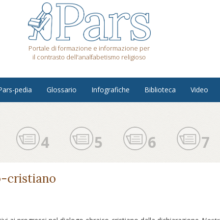
Portale di formazione e informazione per
il contrasto dell'analfabetismo religioso
Pars-pedia
Glossario
Infografiche
Biblioteca
Video
4
5
6
7
-cristiano