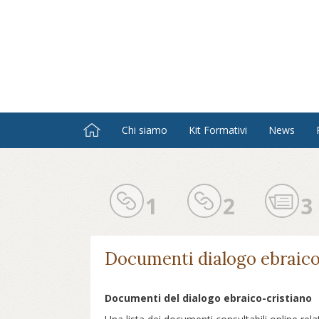
Salta
al
contenuto
principale
Chi siamo
Kit Formativi
News
1
2
3
Documenti dialogo ebraico
Documenti del dialogo ebraico-cristiano