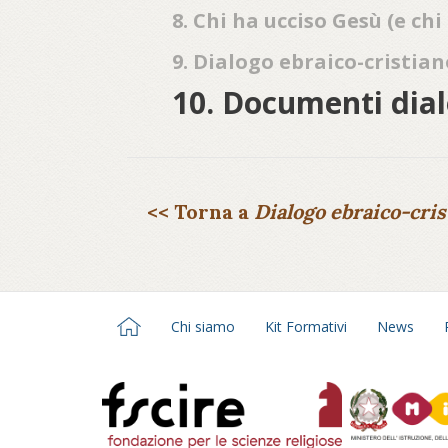
8. Chi ha ucciso Gesù (e ch
9. Dialogo ebraico-cristian
10. Documenti dial
<< Torna a
Dialogo ebraico-cris
Chi siamo
Kit Formativi
News