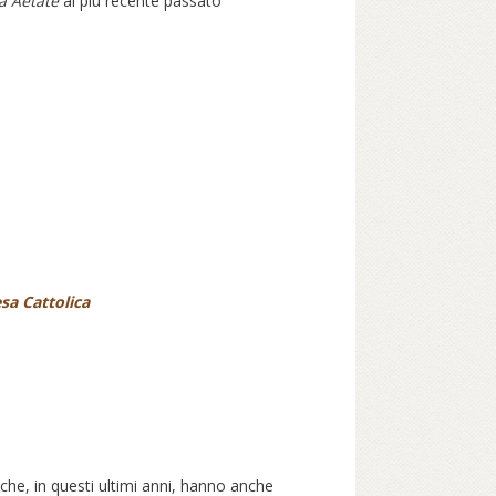
a Aetate
al più recente passato
sa Cattolica
, che, in questi ultimi anni, hanno anche