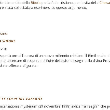
 fondamentale della
Bibbia
per la fede cristiana, per la vita della
Chiesa
ica è stata sollecitata a esprimersi su questo argomento.
ismo
LA SHOAH
oria
punta ormai l'aurora di un nuovo millennio cristiano. Il Bimillenario d
nna, a cercare di scoprire nel fluire della storia i segni della divina P
tata offesa e sfigurata .
E LE COLPE DEL PASSATO
ncarnationis mysterium (29 novembre 1998) indica fra i segni " che