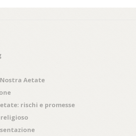
g
di Nostra Aetate
mone
Aetate: rischi e promesse
rreligioso
resentazione