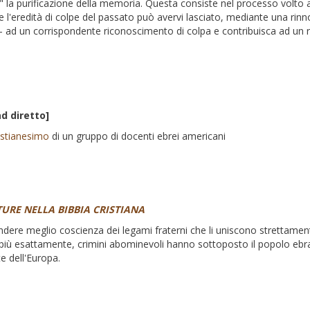
" la purificazione della memoria. Questa consiste nel processo volto a
he l'eredità di colpe del passato può avervi lasciato, mediante una rinn
to - ad un corrispondente riconoscimento di colpa e contribuisca ad un 
ad diretto]
istianesimo
di un gruppo di docenti ebrei americani
TURE NELLA BIBBIA CRISTIANA
endere meglio coscienza dei legami fraterni che li uniscono strettame
, più esattamente, crimini abominevoli hanno sottoposto il popolo ebr
e dell'Europa.