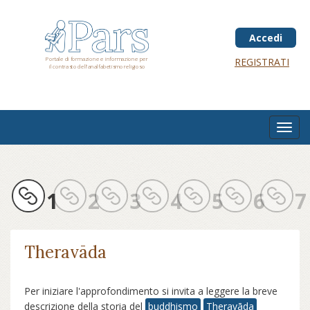
Salta
al
contenuto
Accedi
principale
Portale di formazione e informazione per
REGISTRATI
il contrasto dell'analfabetismo religioso
Toggl
navig
1
2
3
4
5
6
7
Theravāda
Per iniziare l'approfondimento si invita a leggere la breve
descrizione della storia del
buddhismo
Theravāda