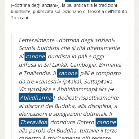
(«dottrina degli anziani»), la più antica tra le tradizioni
buddhiste, pubblicata sul Dizionario di filosofia dell'Istituto
Treccani.
Letteralmente «dottrina degli anziani».
Scuola buddista che si rifà direttamente
al
canone
buddista in pāli e oggi
diffusa in Śrī Laṅkā, Cambogia, Birmania
e Thailandia. Il
canone
pāli è composto
da tre «canestri» (piṭaka), Suttapiṭaka,
Vinayapiṭaka e Abhidhammapiṭaka (➔
Abhidharma
), dedicati rispettivamente
ai discorsi del Buddha, alla disciplina, a
elencazioni e spiegazioni dottrinali. Il
Theravāda
riconduce l’intero
canone
alla parola del Buddha, tuttavia il terzo
canestro è storicamente più recente.