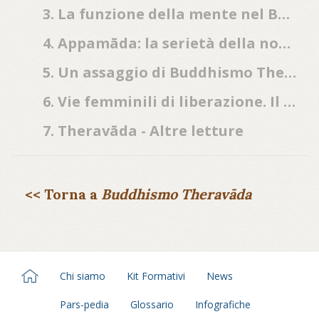
3. La funzione della mente nel Buddhismo antico
4. Appamāda: la serietà della non distrazione
5. Un assaggio di Buddhismo Theravāda
6. Vie femminili di liberazione. Il movimento transnazionale delle bhikkuni nel Sudest asiatico
7. Theravāda - Altre letture
<< Torna a
Buddhismo Theravāda
Chi siamo
Kit Formativi
News
Pars-pedia
Glossario
Infografiche