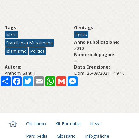
Tags:
Geotags:
Islam
Egitto
Anno Pubblicazione:
Fratellanza Musulmana
2010
Islamismo
Politica
Numero di pagine:
41
Autore:
Data Creazione:
Anthony Santilli
Dom, 26/09/2021 - 19:10
Share
Facebook
Twitter
Email
WhatsApp
Gmail
Messenger
Chi siamo
Kit Formativi
News
Pars-pedia
Glossario
Infografiche