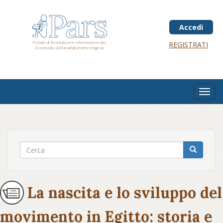
Salta
al
contenuto
Accedi
principale
Portale di formazione e informazione per
REGISTRATI
il contrasto dell'analfabetismo religioso
Toggl
navig
La nascita e lo sviluppo del
movimento in Egitto: storia e