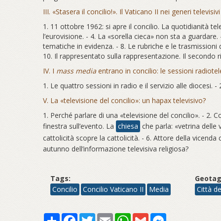
III. «Stasera il concilio!». Il Vaticano II nei generi televisi
1. 11 ottobre 1962: si apre il concilio. La quotidianità tel
l’eurovisione. - 4. La «sorella cieca» non sta a guardare. 
tematiche in evidenza. - 8. Le rubriche e le trasmissioni 
10. Il rappresentato sulla rappresentazione. Il secondo 
IV. I
mass media
entrano in concilio: le sessioni radiote
1. Le quattro sessioni in radio e il servizio alle diocesi. -
V. La «televisione del concilio»: un hapax televisivo?
1. Perché parlare di una «televisione del concilio». - 2. C
finestra sull’evento. La
chiesa
che parla: «vetrina delle
cattolicità scopre la cattolicità. - 6. Attore della vicenda 
autunno dell’informazione televisiva religiosa?
Tags:
Geotag
Concilio
Concilio Vaticano II
Media
Città d
Share
Facebook
Twitter
Email
WhatsApp
Gmail
Messenger