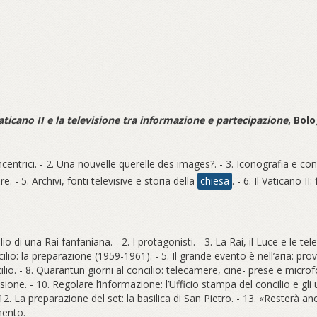
l Vaticano II e la televisione tra informazione e partecipazione
, Bolo
centrici. - 2. Una nouvelle querelle des images?. - 3. Iconografia e concil
are. - 5. Archivi, fonti televisive e storia della
chiesa
. - 6. Il Vaticano II
lio di una Rai fanfaniana. - 2. I protagonisti. - 3. La Rai, il Luce e le t
oncilio: la preparazione (1959-1961). - 5. Il grande evento è nell’aria: pro
ilio. - 8. Quarantun giorni al concilio: telecamere, cine- prese e microf
visione. - 10. Regolare l’informazione: l’Ufficio stampa del concilio e gl
 La preparazione del set: la basilica di San Pietro. - 13. «Resterà anche
mento.