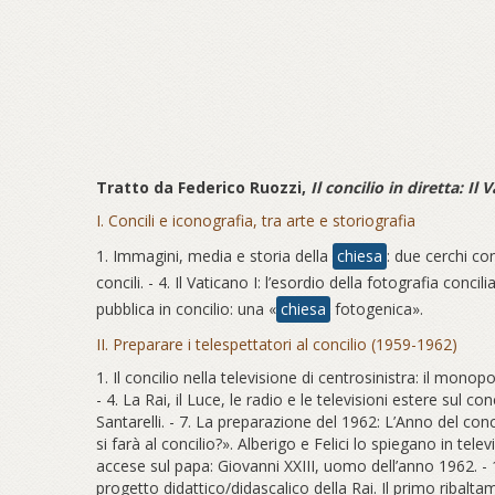
Tratto da
Federico Ruozzi,
Il concilio in diretta: I
I. Concili e iconografia, tra arte e storiografia
1. Immagini, media e storia della
chiesa
: due cerchi con
concili. - 4. Il Vaticano I: l’esordio della fotografia concili
pubblica in concilio: una «
chiesa
fotogenica».
II. Preparare i telespettatori al concilio (1959-1962)
1. Il concilio nella televisione di centrosinistra: il monopo
- 4. La Rai, il Luce, le radio e le televisioni estere sul c
Santarelli. - 7. La preparazione del 1962: L’Anno del conc
si farà al concilio?». Alberigo e Felici lo spiegano in tele
accese sul papa: Giovanni XXIII, uomo dell’anno 1962. - 12.
progetto didattico/didascalico della Rai. Il primo ribalta