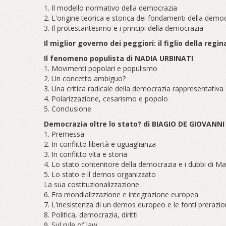
1. Il modello normativo della democrazia
2. L'origine teorica e storica dei fondamenti della demo
3. Il protestantesimo e i principi della democrazia
Il miglior governo dei peggiori: il figlio della regi
Il fenomeno populista di NADIA URBINATI
1. Movimenti popolari e populismo
2. Un concetto ambiguo?
3. Una critica radicale della democrazia rappresentativa
4. Polarizzazione, cesarismo e popolo
5. Conclusione
Democrazia oltre lo stato? di BIAGIO DE GIOVANNI
1. Premessa
2. In conflitto libertà e uguaglianza
3. In conflitto vita e storia
4. Lo stato contenitore della democrazia e i dubbi di M
5. Lo stato e il demos organizzato
La sua costituzionalizzazione
6. Fra mondializzazione e integrazione europea
7. L'inesistenza di un demos europeo e le fonti prerazi
8. Politica, democrazia, diritti
9. Sul rule of law