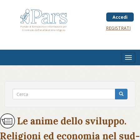
Salta
al
contenuto
Accedi
principale
Portale di formazione e informazione per
REGISTRATI
il contrasto dell'analfabetismo religioso
Toggl
navig
Le anime dello sviluppo.
Religioni ed economia nel sud-