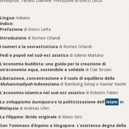
Enterprise, Tenaris Dalmine. Prefazione di Enrico Letta.
Lingua:
italiano
Indice:
Prefazione
di Enrico Letta
Introduzione
di Romeo Orlandi
I numeri e la sovrastruttura
di Romeo Orlandi
Fedi e popoli nel sud-est asiatico
di Valeria Martano
L’economia buddista: una guida per la creazione di
un’economia equa, sostenibile e solidale
di Clair Brown
Liberazione, concentrazione e il ruolo di equilibrio della
Muhammadiyah
indonesiana
di Bambang Setiaji e Haedar Nashir
L’economia islamica nel sud-est asiatico
di Roberto Fabbri
Lo sviluppismo
bumiputra
e la politicizzazione dell’
Islam
in
Malaysia
di Andreas Ufen
Le Filippine: ibrido originale
di Mario Giro
San Tommaso d’Aquino a Singapore. L’esistenza degna della