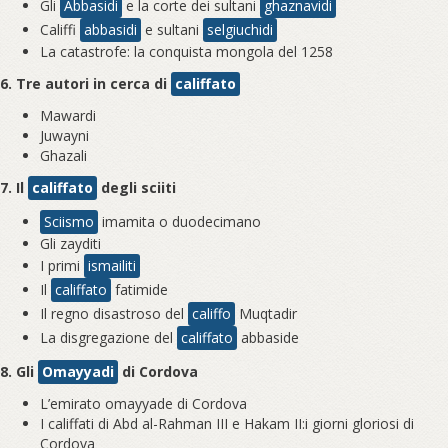
Gli
Abbasidi
e la corte dei sultani
ghaznavidi
Califfi
abbasidi
e sultani
selgiuchidi
La catastrofe: la conquista mongola del 1258
6. Tre autori in cerca di
califfato
Mawardi
Juwayni
Ghazali
7. Il
califfato
degli sciiti
Sciismo
imamita o duodecimano
Gli zayditi
I primi
ismailiti
Il
califfato
fatimide
Il regno disastroso del
califfo
Muqtadir
La disgregazione del
califfato
abbaside
8. Gli
Omayyadi
di Cordova
L’emirato omayyade di Cordova
I califfati di Abd al-Rahman III e Hakam II:i giorni gloriosi di
Cordova