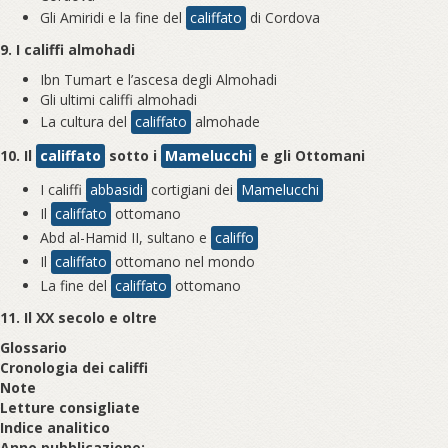
Gli Amiridi e la fine del
califfato
di Cordova
9. I califfi almohadi
Ibn Tumart e l’ascesa degli Almohadi
Gli ultimi califfi almohadi
La cultura del
califfato
almohade
10. Il
califfato
sotto i
Mamelucchi
e gli Ottomani
I califfi
abbasidi
cortigiani dei
Mamelucchi
Il
califfato
ottomano
Abd al-Hamid II, sultano e
califfo
Il
califfato
ottomano nel mondo
La fine del
califfato
ottomano
11. Il XX secolo e oltre
Glossario
Cronologia dei califfi
Note
Letture consigliate
Indice analitico
Anno pubblicazione: