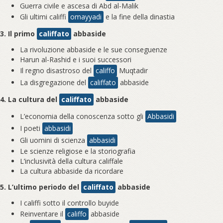
Guerra civile e ascesa di Abd al-Malik
Gli ultimi califfi
omayyadi
e la fine della dinastia
3. Il primo
califfato
abbaside
La rivoluzione abbaside e le sue conseguenze
Harun al-Rashid e i suoi successori
Il regno disastroso del
califfo
Muqtadir
La disgregazione del
califfato
abbaside
4. La cultura del
califfato
abbaside
L’economia della conoscenza sotto gli
Abbasidi
I poeti
abbasidi
Gli uomini di scienza
abbasidi
Le scienze religiose e la storiografia
L’inclusività della cultura califfale
La cultura abbaside da ricordare
5. L’ultimo periodo del
califfato
abbaside
I califfi sotto il controllo buyide
Reinventare il
califfo
abbaside