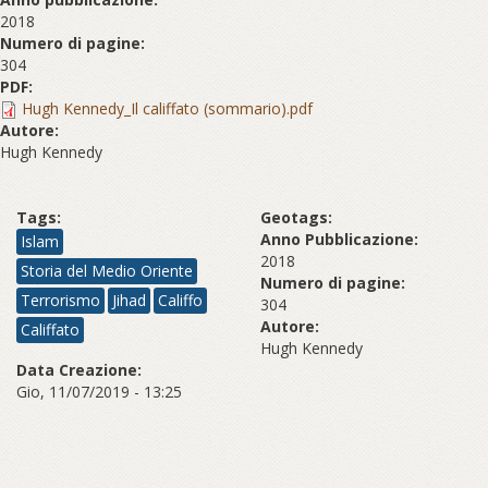
2018
Numero di pagine:
304
PDF:
Hugh Kennedy_Il califfato (sommario).pdf
Autore:
Hugh Kennedy
Tags:
Geotags:
Anno Pubblicazione:
Islam
2018
Storia del Medio Oriente
Numero di pagine:
Terrorismo
Jihad
Califfo
304
Autore:
Califfato
Hugh Kennedy
Data Creazione:
Gio, 11/07/2019 - 13:25