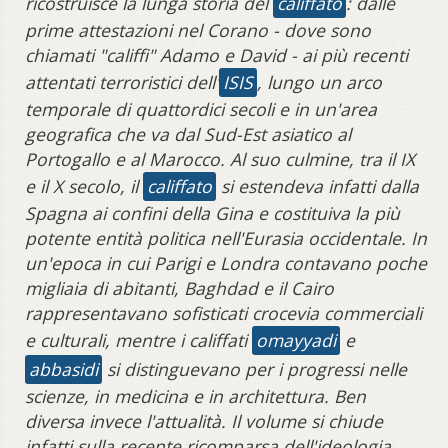
ricostruisce la lunga storia del
califfato
: dalle
prime attestazioni nel Corano - dove sono
chiamati "califfi" Adamo e David - ai più recenti
attentati terroristici dell'
ISIS
, lungo un arco
temporale di quattordici secoli e in un'area
geografica che va dal Sud-Est asiatico al
Portogallo e al Marocco. Al suo culmine, tra il IX
e il X secolo, il
califfato
si estendeva infatti dalla
Spagna ai confini della Gina e costituiva la più
potente entità politica nell'Eurasia occidentale. In
un'epoca in cui Parigi e Londra contavano poche
migliaia di abitanti, Baghdad e il Cairo
rappresentavano sofisticati crocevia commerciali
e culturali, mentre i califfati
omayyadi
e
abbasidi
si distinguevano per i progressi nelle
scienze, in medicina e in architettura. Ben
diversa invece l'attualità. Il volume si chiude
infatti sulla recente ricomparsa dell'ideologia