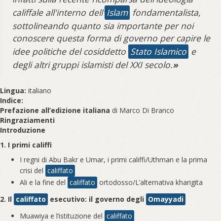
califfale all'interno dell'
Islam
fondamentalista,
sottolineando quanto sia importante per noi
conoscere questa forma di governo per capire le
idee politiche del cosiddetto
Stato Islamico
e
degli altri gruppi islamisti del XXI secolo.
»
Lingua:
italiano
Indice:
Prefazione all’edizione italiana
di Marco Di Branco
Ringraziamenti
Introduzione
1. I primi califfi
I regni di Abu Bakr e Umar, i primi califfi/Uthman e la prima
crisi del
califfato
Ali e la fine del
califfato
ortodosso/L’alternativa kharigita
2. Il
califfato
esecutivo: il governo degli
Omayyadi
Muawiya e l’istituzione del
califfato