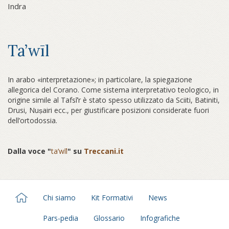
Indra
Ta’wīl
In arabo «interpretazione»; in particolare, la spiegazione
allegorica del Corano. Come sistema interpretativo teologico, in
origine simile al Tafsī’r è stato spesso utilizzato da Sciiti, Batiniti,
Drusi, Nuṣairi ecc., per giustificare posizioni considerate fuori
dell’ortodossia.
Dalla voce "
ta’wīl
" su
Treccani.it
Chi siamo
Kit Formativi
News
Pars-pedia
Glossario
Infografiche