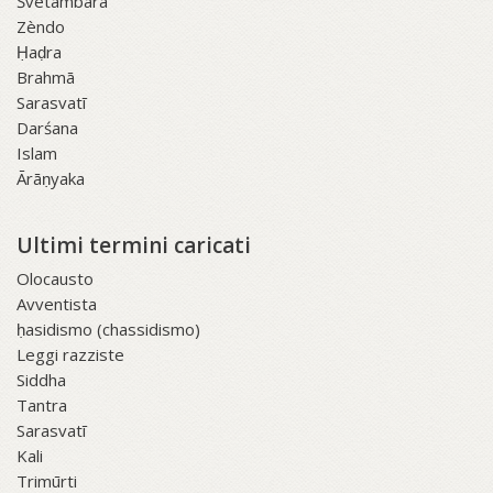
Śvetāmbara
Zèndo
Ḥaḍra
Brahmā
Sarasvatī
Darśana
Islam
Ārāṇyaka
Ultimi termini caricati
Olocausto
Avventista
ḥasidismo (chassidismo)
Leggi razziste
Siddha
Tantra
Sarasvatī
Kali
Trimūrti