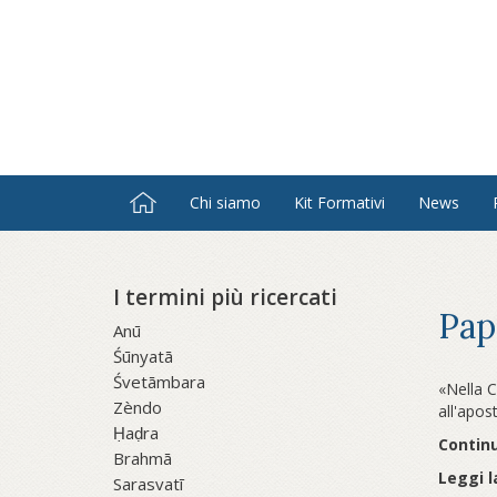
Salta
al
contenuto
principale
Chi siamo
Kit Formativi
News
I termini più ricercati
Pap
Anū
Śūnyatā
Śvetāmbara
«Nella C
Zèndo
all'apost
Ḥaḍra
Continu
Brahmā
Leggi l
Sarasvatī