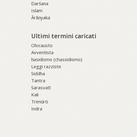
Darśana
Islam
Ārāṇyaka
Ultimi termini caricati
Olocausto
Avventista
ḥasidismo (chassidismo)
Leggi razziste
Siddha
Tantra
Sarasvatī
Kali
Trimūrti
Indra