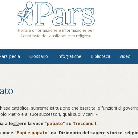
Portale di formazione e informazione per
il contrasto dell'analfabetismo religioso
Pars-pedia
Glossario
Infografiche
Biblioteca
Video
ato
hiesa cattolica, suprema istituzione che esercita le funzioni di gover
olo Pietro e ai suoi successori, quali suoi vicari...»
a a leggere la voce "
papato
" su
Treccani.it
a voce "
Papi e papato
" dal Dizionario del sapere storico-relig