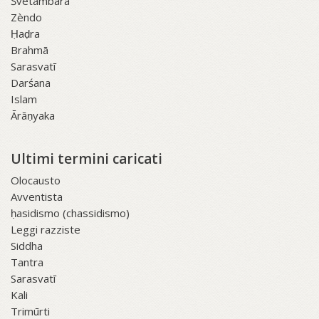
Śvetāmbara
Zèndo
Ḥaḍra
Brahmā
Sarasvatī
Darśana
Islam
Ārāṇyaka
Ultimi termini caricati
Olocausto
Avventista
ḥasidismo (chassidismo)
Leggi razziste
Siddha
Tantra
Sarasvatī
Kali
Trimūrti