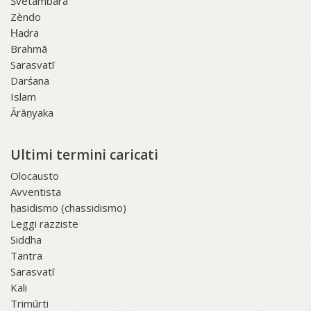
Śvetāmbara
Zèndo
Ḥaḍra
Brahmā
Sarasvatī
Darśana
Islam
Ārāṇyaka
Ultimi termini caricati
Olocausto
Avventista
ḥasidismo (chassidismo)
Leggi razziste
Siddha
Tantra
Sarasvatī
Kali
Trimūrti