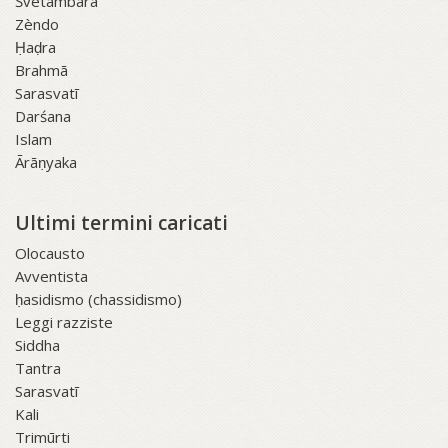
Śvetāmbara
Zèndo
Ḥaḍra
Brahmā
Sarasvatī
Darśana
Islam
Ārāṇyaka
Ultimi termini caricati
Olocausto
Avventista
ḥasidismo (chassidismo)
Leggi razziste
Siddha
Tantra
Sarasvatī
Kali
Trimūrti