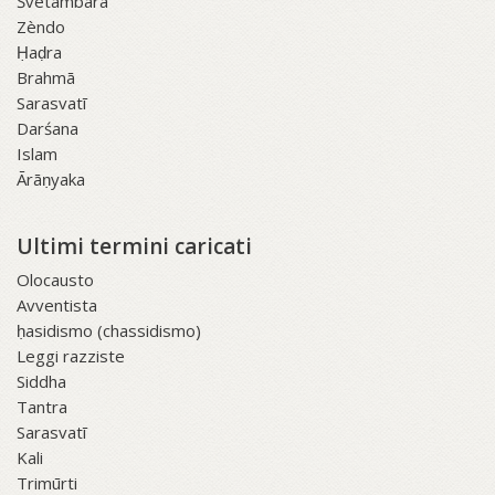
Śvetāmbara
Zèndo
Ḥaḍra
Brahmā
Sarasvatī
Darśana
Islam
Ārāṇyaka
Ultimi termini caricati
Olocausto
Avventista
ḥasidismo (chassidismo)
Leggi razziste
Siddha
Tantra
Sarasvatī
Kali
Trimūrti