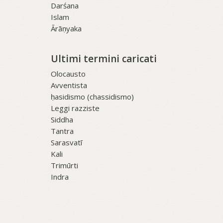
Darśana
Islam
Ārāṇyaka
Ultimi termini caricati
Olocausto
Avventista
ḥasidismo (chassidismo)
Leggi razziste
Siddha
Tantra
Sarasvatī
Kali
Trimūrti
Indra