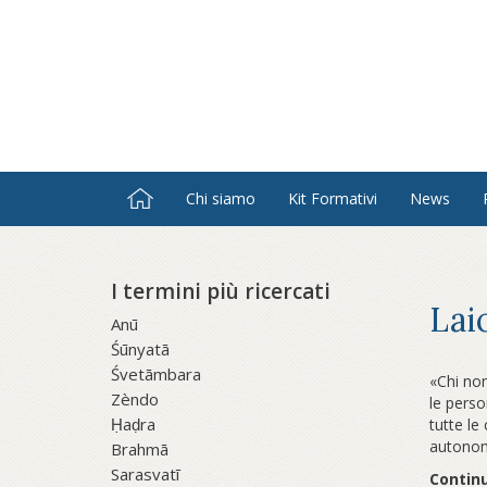
Salta
al
contenuto
principale
Chi siamo
Kit Formativi
News
I termini più ricercati
Lai
Anū
Śūnyatā
Śvetāmbara
«Chi non
Zèndo
le perso
Ḥaḍra
tutte le
autonomi
Brahmā
Sarasvatī
Continu