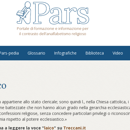
Portale di formazione e informazione per
il contrasto dell'analfabetismo religioso
Pars-pedia
Glossario
Infografiche
Biblioteca
Video
co
 appartiene allo stato clericale; sono quindi l., nella Chiesa cattolica, i
ne battezzate che non hanno alcun grado nella gerarchia ecclesiastica.
 confessioni religiose, senza concedere particolari privilegi o riconosc
a rispetto al potere ecclesiastico.»
a a leggere la voce "
laico
" su
Treccani.it