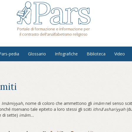
Portale di formazione e informazione per
il contrasto dell'analfabetismo religioso
Pars-pedia
Glossario
Infografiche
Biblioteca
Video
miti
o
Im
ā
miyyah
, nome di coloro che ammettono gli
im
ā
m
nel senso scii
onché riservano tale epiteto a loro stessi gli sciiti
ithn
ā
‛
ashariyyah
(d
e di sette)
im
ā
m...