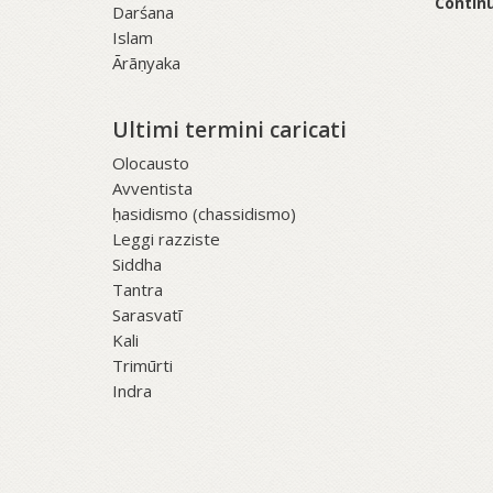
Continu
Darśana
Islam
Ārāṇyaka
Ultimi termini caricati
Olocausto
Avventista
ḥasidismo (chassidismo)
Leggi razziste
Siddha
Tantra
Sarasvatī
Kali
Trimūrti
Indra