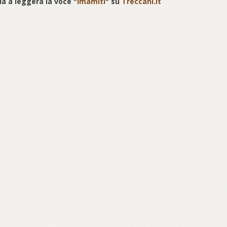
a a leggera la voce "
Imāmiti
" su
Treccani.it