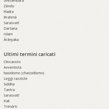
Śvetāmbara
Zèndo
Ḥaḍra
Brahmā
Sarasvatī
Darśana
Islam
Ārāṇyaka
Ultimi termini caricati
Olocausto
Avventista
ḥasidismo (chassidismo)
Leggi razziste
Siddha
Tantra
Sarasvatī
Kali
Trimūrti