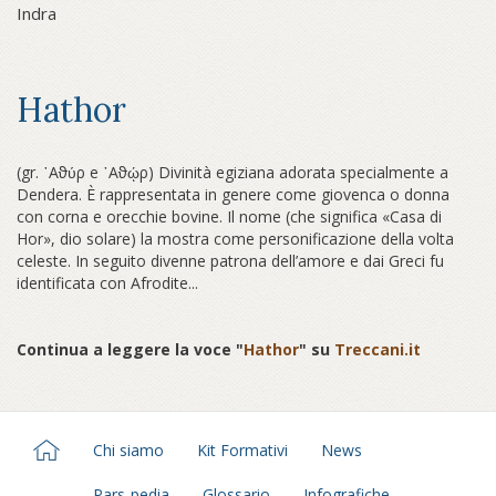
Indra
Hathor
(gr. ᾿Αϑύρ e ᾿Αϑῴρ) Divinità egiziana adorata specialmente a
Dendera. È rappresentata in genere come giovenca o donna
con corna e orecchie bovine. Il nome (che significa «Casa di
Hor», dio solare) la mostra come personificazione della volta
celeste. In seguito divenne patrona dell’amore e dai Greci fu
identificata con Afrodite...
Continua a leggere la voce "
Hathor
" su
Treccani.it
Chi siamo
Kit Formativi
News
Pars-pedia
Glossario
Infografiche