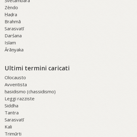
Śvetāmbara
Zèndo
Ḥaḍra
Brahmā
Sarasvatī
Darśana
Islam
Ārāṇyaka
Ultimi termini caricati
Olocausto
Avventista
ḥasidismo (chassidismo)
Leggi razziste
Siddha
Tantra
Sarasvatī
Kali
Trimūrti