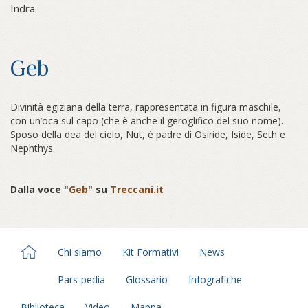
Indra
Geb
Divinità egiziana della terra, rappresentata in figura maschile,
con un’oca sul capo (che è anche il geroglifico del suo nome).
Sposo della dea del cielo, Nut, è padre di Osiride, Iside, Seth e
Nephthys.
Dalla voce "
Geb
" su
Treccani.it
Chi siamo
Kit Formativi
News
Pars-pedia
Glossario
Infografiche
Biblioteca
Video
Mappa