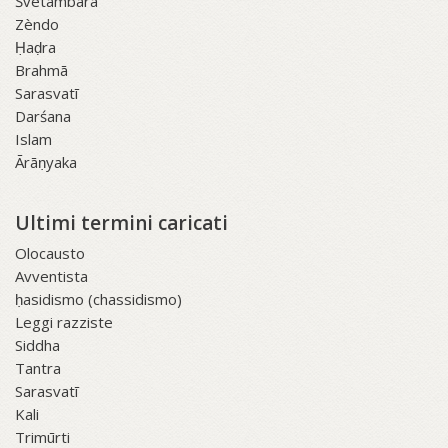
Śvetāmbara
Zèndo
Ḥaḍra
Brahmā
Sarasvatī
Darśana
Islam
Ārāṇyaka
Ultimi termini caricati
Olocausto
Avventista
ḥasidismo (chassidismo)
Leggi razziste
Siddha
Tantra
Sarasvatī
Kali
Trimūrti