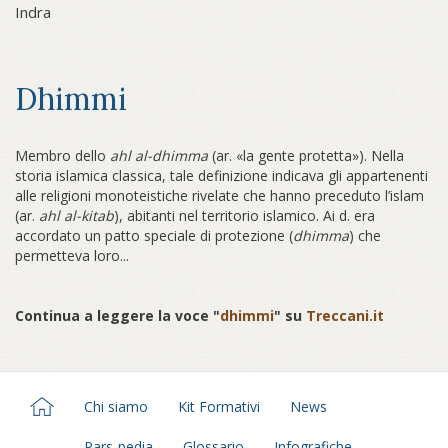
Indra
Dhimmi
Membro dello
ahl al-dhimma
(ar. «la gente protetta»). Nella
storia islamica classica, tale definizione indicava gli appartenenti
alle religioni monoteistiche rivelate che hanno preceduto l’islam
(ar.
ahl al-kitab
), abitanti nel territorio islamico. Ai d. era
accordato un patto speciale di protezione (
dhimma
) che
permetteva loro...
Continua a leggere la voce "
dhimmi
" su
Treccani.it
Chi siamo
Kit Formativi
News
Pars-pedia
Glossario
Infografiche