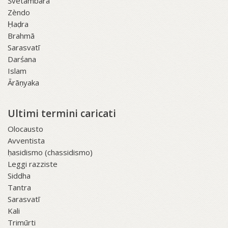
Śvetāmbara
Zèndo
Ḥaḍra
Brahmā
Sarasvatī
Darśana
Islam
Ārāṇyaka
Ultimi termini caricati
Olocausto
Avventista
ḥasidismo (chassidismo)
Leggi razziste
Siddha
Tantra
Sarasvatī
Kali
Trimūrti