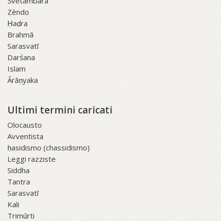
Śvetāmbara
Zèndo
Ḥaḍra
Brahmā
Sarasvatī
Darśana
Islam
Ārāṇyaka
Ultimi termini caricati
Olocausto
Avventista
ḥasidismo (chassidismo)
Leggi razziste
Siddha
Tantra
Sarasvatī
Kali
Trimūrti