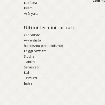
Continu
Darśana
Islam
Ārāṇyaka
Ultimi termini caricati
Olocausto
Avventista
ḥasidismo (chassidismo)
Leggi razziste
Siddha
Tantra
Sarasvatī
Kali
Trimūrti
Indra