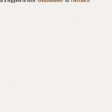
a a leggere la voce "
creazionismo
" su
Treccani.it