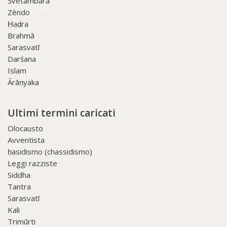
Śvetāmbara
Zèndo
Ḥaḍra
Brahmā
Sarasvatī
Darśana
Islam
Ārāṇyaka
Ultimi termini caricati
Olocausto
Avventista
ḥasidismo (chassidismo)
Leggi razziste
Siddha
Tantra
Sarasvatī
Kali
Trimūrti