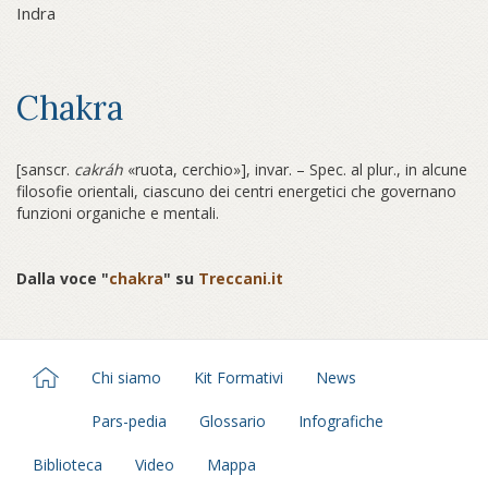
Indra
Chakra
[sanscr.
cakráh
«ruota, cerchio»], invar. – Spec. al plur., in alcune
filosofie orientali, ciascuno dei centri energetici che governano
funzioni organiche e mentali.
Dalla voce "
chakra
" su
Treccani.it
Chi siamo
Kit Formativi
News
Pars-pedia
Glossario
Infografiche
Biblioteca
Video
Mappa