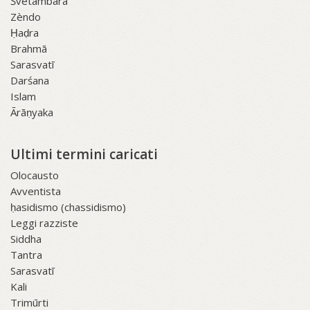
Śvetāmbara
Zèndo
Ḥaḍra
Brahmā
Sarasvatī
Darśana
Islam
Ārāṇyaka
Ultimi termini caricati
Olocausto
Avventista
ḥasidismo (chassidismo)
Leggi razziste
Siddha
Tantra
Sarasvatī
Kali
Trimūrti