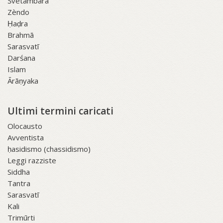
Śvetāmbara
Zèndo
Ḥaḍra
Brahmā
Sarasvatī
Darśana
Islam
Ārāṇyaka
Ultimi termini caricati
Olocausto
Avventista
ḥasidismo (chassidismo)
Leggi razziste
Siddha
Tantra
Sarasvatī
Kali
Trimūrti