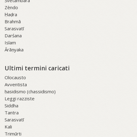
Śvetāmbara
Zèndo
Ḥaḍra
Brahmā
Sarasvatī
Darśana
Islam
Ārāṇyaka
Ultimi termini caricati
Olocausto
Avventista
ḥasidismo (chassidismo)
Leggi razziste
Siddha
Tantra
Sarasvatī
Kali
Trimūrti