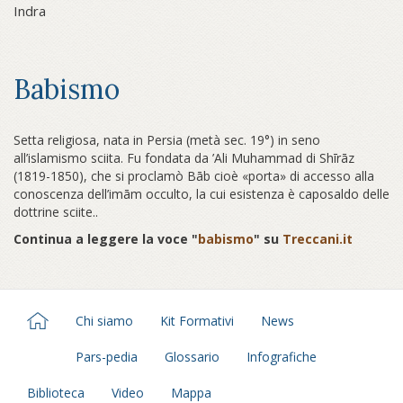
Indra
Babismo
Setta religiosa, nata in Persia (metà sec. 19°) in seno
all’islamismo sciita. Fu fondata da ’Ali Muhammad di Shīrāz
(1819-1850), che si proclamò Bāb cioè «porta» di accesso alla
conoscenza dell’imām occulto, la cui esistenza è caposaldo delle
dottrine sciite..
Continua a leggere la voce "
babismo
" su
Treccani.it
Chi siamo
Kit Formativi
News
Pars-pedia
Glossario
Infografiche
Biblioteca
Video
Mappa